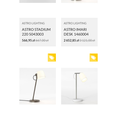
ASTRO LIGHTING
ASTRO LIGHTING
ASTRO STADIUM
ASTRO IMARI
220 5043003
DESK 1460004
ABAŻUR SZARO-
MATOWY NIKIEL
566,95
zł
667,00
zł
2 652,85
zł
3 121,00
zł
KREMOWY