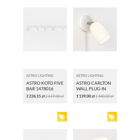
ASTRO LIGHTING
ASTRO LIGHTING
ASTRO KOTO FIVE
ASTRO CARLTON
BAR 1478016
WALL PLUG-IN
1467007
2 226,15
zł
2 619,00
zł
1 139,00
zł
1 340,00
zł