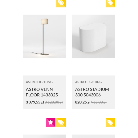
ASTRO LIGHTING
ASTRO LIGHTING
ASTRO VENN
ASTRO STADIUM
FLOOR 1433025
300 5043006
LAMPA
ABAŻUR BIAŁY
3 079,55
zł
3 623,00
zł
820,25
zł
965,00
zł
PODŁOGOWA
BRĄZOWA