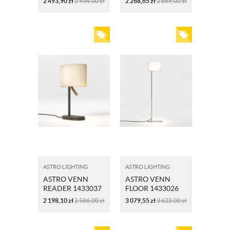
2 493,90
zł
2 934,00
zł
2 268,65
zł
2 669,00
zł
ASTRO LIGHTING
ASTRO LIGHTING
ASTRO VENN
ASTRO VENN
READER 1433037
FLOOR 1433026
BRĄZ
LAMPA
2 198,10
zł
2 586,00
zł
3 079,55
zł
3 623,00
zł
PODŁOGOWA
MATOWY-NIKIEL