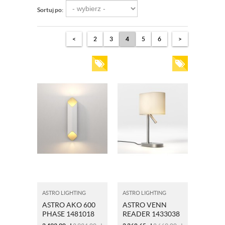
Sortuj po:
<
2
3
4
5
6
>
ASTRO LIGHTING
ASTRO LIGHTING
ASTRO AKO 600
ASTRO VENN
PHASE 1481018
READER 1433038
MATOWY-NIKIEL