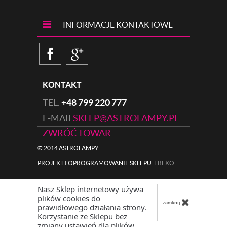
INFORMACJE KONTAKTOWE
KONTAKT
TEL.
+48 799 220 777
E-MAIL
SKLEP@ASTROLAMPY.PL
ZWRÓĆ TOWAR
© 2014 ASTROLAMPY
PROJEKT I OPROGRAMOWANIE SKLEPU:
|
EBEXO
Nasz Sklep internetowy używa
plików cookies do
zamknij
prawidłowego działania strony.
Korzystanie ze Sklepu bez
zmiany ustawień dla plików