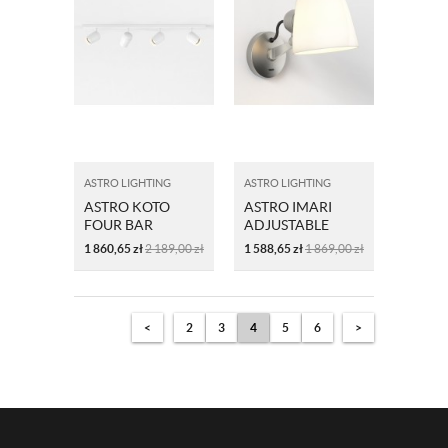
ASTRO LIGHTING
ASTRO LIGHTING
ASTRO KOTO
ASTRO IMARI
FOUR BAR
ADJUSTABLE
1478015
WALL 1460006
1 860,65
zł
2 189,00
zł
1 588,65
zł
1 869,00
zł
MATOWY NIKIEL
<
2
3
4
5
6
>