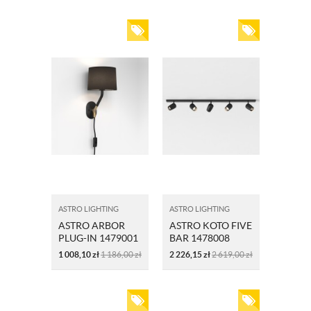
ASTRO LIGHTING
ASTRO LIGHTING
ASTRO ARBOR
ASTRO KOTO FIVE
PLUG-IN 1479001
BAR 1478008
CZARNA
1 008,10
zł
1 186,00
zł
2 226,15
zł
2 619,00
zł