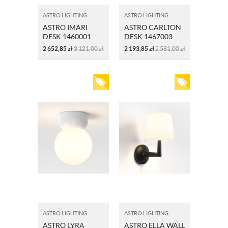
ASTRO LIGHTING
ASTRO LIGHTING
ASTRO IMARI
ASTRO CARLTON
DESK 1460001
DESK 1467003
BRĄZOWY
2 652,85
zł
3 121,00
zł
2 193,85
zł
2 581,00
zł
ASTRO LIGHTING
ASTRO LIGHTING
ASTRO LYRA
ASTRO ELLA WALL