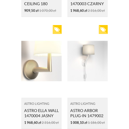
CEILING 180
1470003 CZARNY
1472004
909,50
zł
1 070,00
zł
1 968,60
zł
2 316,00
zł
ASTRO LIGHTING
ASTRO LIGHTING
ASTRO ELLA WALL
ASTRO ARBOR
1470004 JASNY
PLUG-IN 1479002
BRĄZ
BIAŁA
1 968,60
zł
2 316,00
zł
1 008,10
zł
1 186,00
zł