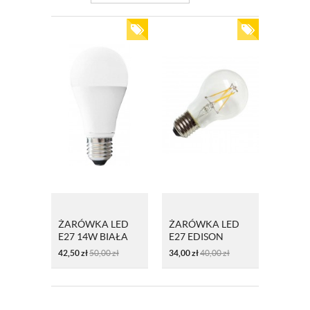
ŻARÓWKA LED
ŻARÓWKA LED
E27 14W BIAŁA
E27 EDISON
CIEPŁA
RETRO STYLE
42,50
zł
50,00
zł
34,00
zł
40,00
zł