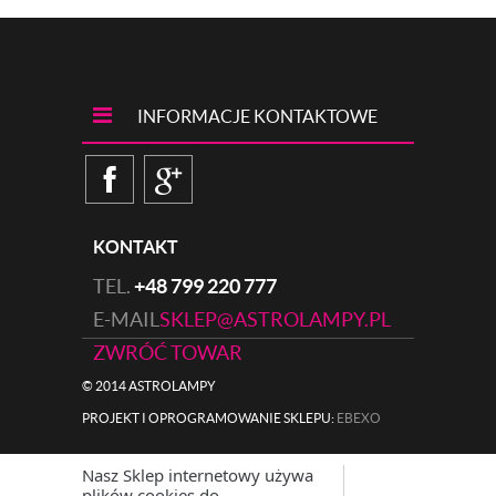
INFORMACJE KONTAKTOWE
KONTAKT
TEL.
+48 799 220 777
E-MAIL
SKLEP@ASTROLAMPY.PL
ZWRÓĆ TOWAR
© 2014 ASTROLAMPY
PROJEKT I OPROGRAMOWANIE SKLEPU:
|
EBEXO
Nasz Sklep internetowy używa
plików cookies do