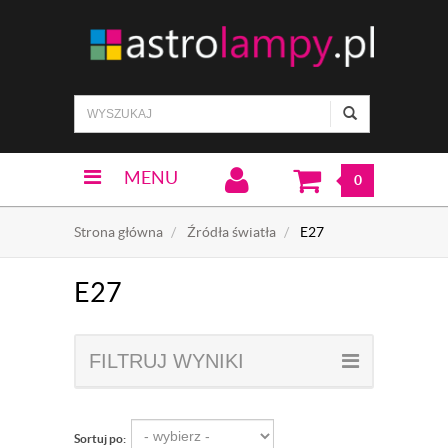
MENU
0
Strona główna
Źródła światła
E27
E27
FILTRUJ WYNIKI
Sortuj po: