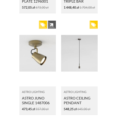
PLATE 1296001
TRIPLE BAR
1487007
572,05
zł
673,00
zł
1 448,40
zł
1 704,00
zł
MATOWY
MOSIĄDZ
SZCZOTKOWANY
ASTRO LIGHTING
ASTRO LIGHTING
ASTRO JUNO
ASTRO CEILING
SINGLE 1487006
PENDANT
MATOWY
1184021 BRĄZ
473,45
zł
557,00
zł
548,25
zł
645,00
zł
MOSIĄDZ