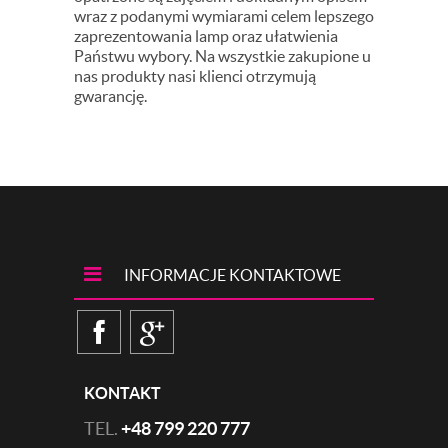
wraz z podanymi wymiarami celem lepszego
zaprezentowania lamp oraz ułatwienia
Państwu wybory. Na wszystkie zakupione u
nas produkty nasi klienci otrzymują
gwarancję.
INFORMACJE KONTAKTOWE
KONTAKT
TEL.
+48 799 220 777