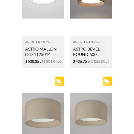
ASTRO LIGHTING
ASTRO LIGHTING
ASTRO MALLON
ASTRO BEVEL
LED 1125014
ROUND 600
CHROM
5021001 BIAŁY
1 530,85
zł
1 801,00
zł
2 426,75
zł
2 855,00
zł