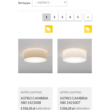
Sortuj po:
1
2
3
4
5
>
ASTRO LIGHTING
ASTRO LIGHTING
ASTRO CAMBRIA
ASTRO CAMBRIA
580 1421008
580 1421007
PIASKOWY
BIAŁY
1 556,35
zł
1 831,00
zł
1 556,35
zł
1 831,00
zł