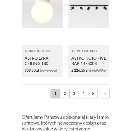
ASTRO LIGHTING
ASTRO LIGHTING
ASTRO LYRA
ASTRO KOTO FIVE
CEILING 180
BAR 1478008
1472004
909,50
zł
1 070,00
zł
2 226,15
zł
2 619,00
zł
1
2
3
4
5
>
Oferujemy Państwu doskonałej klasy lampy
sufitowe, których nowoczesny design oraz
bardzo wysokie walory estetyczne