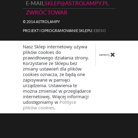
E-MAIL
SKLEP@ASTROLAMPY.PL
ZWRÓĆ TOWAR
© 2014 ASTROLAMPY
PROJEKT I OPROGRAMOWANIE SKLEPU:
|
EBEXO
Nasz Sklep internetowy używa
plików cookies do
zamknij
prawidłowego działania strony.
Korzystanie ze Sklepu bez
zmiany ustawień dla plików
cookies oznacza, że będą one
zapisywane w pamięci
urządzenia. Ustawienia te
można zmieniać w przeglądarce
internetowej. Więcej informacji
udostępniamy w
Polityce
plików cookies
.