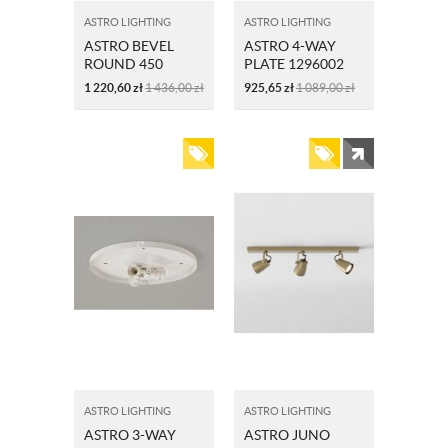
ASTRO LIGHTING
ASTRO LIGHTING
ASTRO BEVEL
ASTRO 4-WAY
ROUND 450
PLATE 1296002
5021003 BIAŁY
1 220,60
zł
1 436,00
zł
925,65
zł
1 089,00
zł
ASTRO LIGHTING
ASTRO LIGHTING
ASTRO 3-WAY
ASTRO JUNO