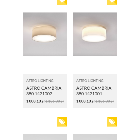
ASTRO LIGHTING
ASTRO LIGHTING
ASTRO CAMBRIA
ASTRO CAMBRIA
380 1421002
380 1421001
PIASKOWY
BIAŁY
1 008,10
zł
1 186,00
zł
1 008,10
zł
1 186,00
zł