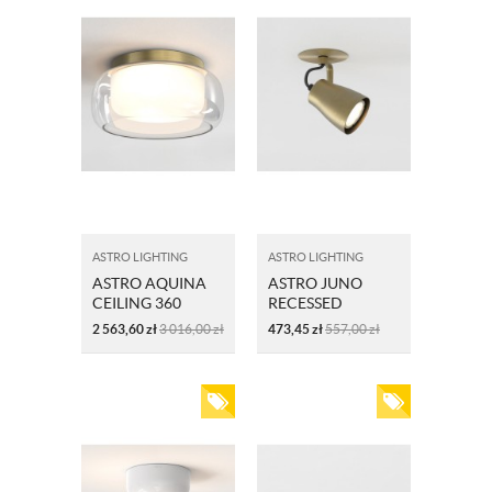
ASTRO LIGHTING
ASTRO LIGHTING
ASTRO AQUINA
ASTRO JUNO
CEILING 360
RECESSED
1450016
1487005
2 563,60
zł
3 016,00
zł
473,45
zł
557,00
zł
SZCZOTKOWANY
MATOWY
MOSIĄDZ
MOSIĄDZ
SZCZOTKOWANY