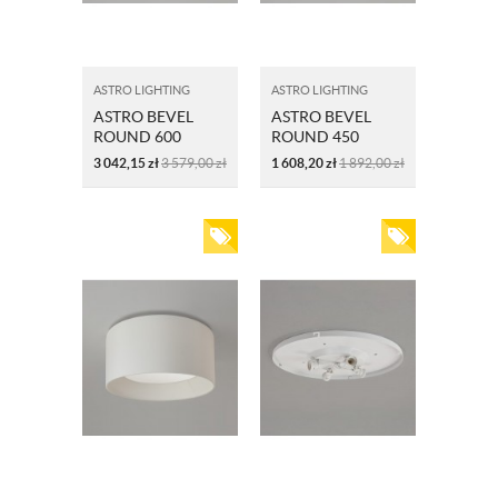
ASTRO LIGHTING
ASTRO LIGHTING
ASTRO BEVEL
ASTRO BEVEL
ROUND 600
ROUND 450
5021009
5021011
3 042,15
zł
3 579,00
zł
1 608,20
zł
1 892,00
zł
OSTRYGA
OSTRYGA