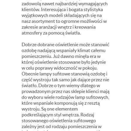
zadowolą nawet najbardziej wymagających
klientów. Interesująca i bogata stylistyka
wyjątkowych modeli składających się na
nasz asortyment to ogromne możliwości w
zakresie aranżacji wnętrz i kreowania
atmosfery za pomocą światła.
Dobrze dobrane oświetlenie może stanowić
ozdobę nadającą wspaniały klimat całemu
pomieszczeniu. Już dawno minęła era w
której oświetlenie stosowane było jedynie
w celu poprawy widoczność w pokoju.
Obecnie lampy sufitowe stanowią ozdobę i
część wystroju tak samo jak dające przez nie
światło. Dobrze o tym wiemy dlatego w
prowadzonym przez nas sklepie klienci mają
do wyboru wiele rodzajów lamp sufitowych,
które wspaniale komponują się z resztą
wystroju. Są one elementem
podkreślającym styl wnętrza. Rodzaj
stosowanego oświetlenia sufitowego
zależny jest od rodzaju pomieszczenia w