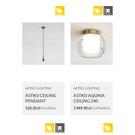
SZCZOTKOWANY
ASTRO LIGHTING
ASTRO LIGHTING
ASTRO CEILING
ASTRO AQUINA
PENDANT
CEILING 240
1184020 CZARNY
1450015
520,20
zł
612,00
zł
1 949,90
zł
2 294,00
zł
MOSIĄDZ
SZCZOTKOWANY