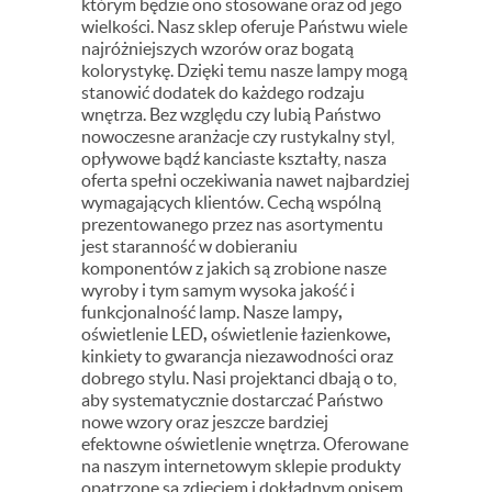
którym będzie ono stosowane oraz od jego
wielkości. Nasz sklep oferuje Państwu wiele
najróżniejszych wzorów oraz bogatą
kolorystykę. Dzięki temu nasze lampy mogą
stanowić dodatek do każdego rodzaju
wnętrza. Bez względu czy lubią Państwo
nowoczesne aranżacje czy rustykalny styl,
opływowe bądź kanciaste kształty, nasza
oferta spełni oczekiwania nawet najbardziej
wymagających klientów. Cechą wspólną
prezentowanego przez nas asortymentu
jest staranność w dobieraniu
komponentów z jakich są zrobione nasze
wyroby i tym samym wysoka jakość i
funkcjonalność lamp. Nasze
lampy
,
oświetlenie LED
,
oświetlenie łazienkowe
,
kinkiety
to gwarancja niezawodności oraz
dobrego stylu. Nasi projektanci dbają o to,
aby systematycznie dostarczać Państwo
nowe wzory oraz jeszcze bardziej
efektowne oświetlenie wnętrza. Oferowane
na naszym internetowym sklepie produkty
opatrzone są zdjęciem i dokładnym opisem