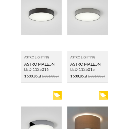
ASTRO LIGHTING
ASTRO LIGHTING
ASTRO MALLON
ASTRO MALLON
LED 1125016
LED 1125015
BRAZ
NIKIEL
1 530,85
zł
1 801,00
zł
1 530,85
zł
1 801,00
zł