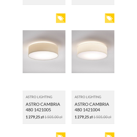
ASTRO LIGHTING
ASTRO LIGHTING
ASTRO CAMBRIA
ASTRO CAMBRIA
480 1421005
480 1421004
PIASKOWY
BIAŁY
1 279,25
zł
1 505,00
zł
1 279,25
zł
1 505,00
zł