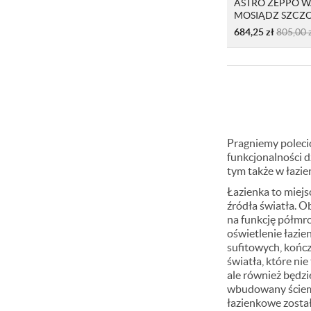
ASTRO ZEPPO W
MOSIĄDZ SZCZ
684,25
zł
805,00
Pragniemy polec
funkcjonalności d
tym także w łazie
Łazienka to miejs
źródła światła. O
na funkcję półmro
oświetlenie łazie
sufitowych, kończ
światła, które ni
ale również będz
wbudowany ściemni
łazienkowe zosta