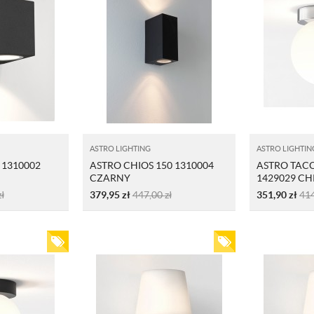
ASTRO LIGHTING
ASTRO LIGHTIN
 1310002
ASTRO CHIOS 150 1310004
ASTRO TAC
CZARNY
1429029 CH
zł
379,95
zł
447,00
zł
351,90
zł
41