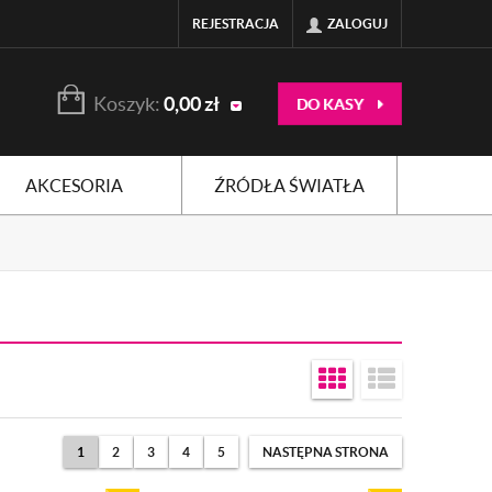
REJESTRACJA
ZALOGUJ
Koszyk:
0,00
zł
DO KASY
AKCESORIA
ŹRÓDŁA ŚWIATŁA
1
2
3
4
5
NASTĘPNA STRONA