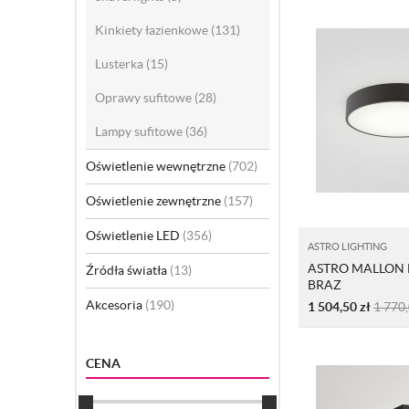
Kinkiety łazienkowe
(131)
Lusterka
(15)
Oprawy sufitowe
(28)
Lampy sufitowe
(36)
Oświetlenie wewnętrzne
(702)
Oświetlenie zewnętrzne
(157)
Oświetlenie LED
(356)
ASTRO LIGHTING
ASTRO MALLON 
Źródła światła
(13)
BRAZ
Akcesoria
(190)
1 504,50
zł
1 770
CENA