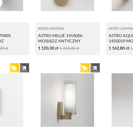
ASTRO LIGHTING
ASTRO LIGHTIN
 TWIN
ASTRO MILLIE 1454006
ASTRO AQU
DZ
MOSIĄDZ ANTYCZNY
1450019 M
Y
SZCZOTKO
,00
zł
1 120,30
zł
1 318,00
zł
1 162,80
zł
1