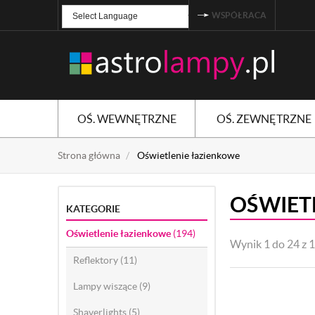
WSPÓŁRACA
Powered by
TRANSLATE
OŚ. WEWNĘTRZNE
OŚ. ZEWNĘTRZNE
Strona główna
Oświetlenie łazienkowe
OŚWIET
KATEGORIE
Oświetlenie łazienkowe
(194)
Wynik 1 do 24 z 
Reflektory
(11)
Lampy wiszące
(9)
Shaverlights
(5)