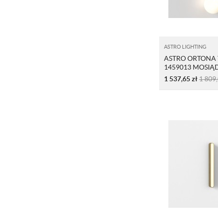
ASTRO LIGHTING
ASTRO ORTONA
1459013 MOSIĄ
SZCZOTKOWAN
1 537,65
zł
1 809