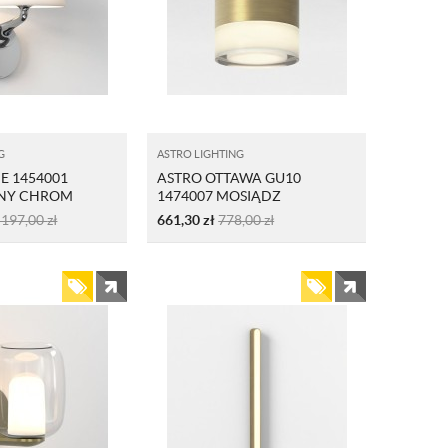
G
ASTRO LIGHTING
IE 1454001
ASTRO OTTAWA GU10
NY CHROM
1474007 MOSIĄDZ
SZCZOTKOWANY
 197,00
zł
661,30
zł
778,00
zł