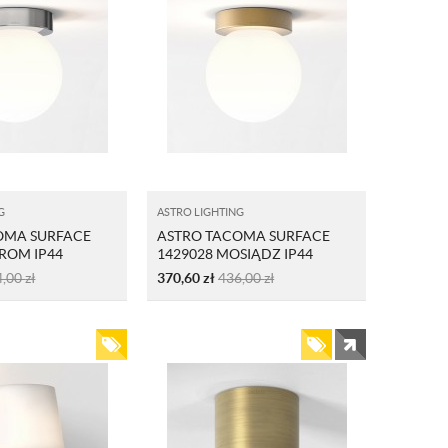
G
ASTRO LIGHTING
OMA SURFACE
ASTRO TACOMA SURFACE
ROM IP44
1429028 MOSIĄDZ IP44
4,00
zł
370,60
zł
436,00
zł