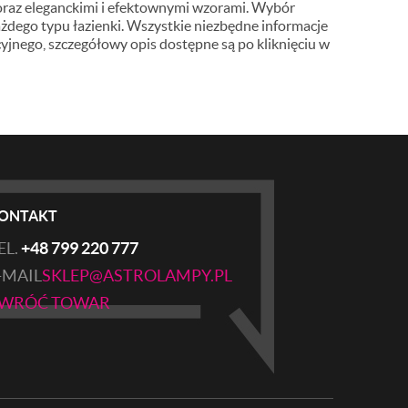
oraz eleganckimi i efektownymi wzorami. Wybór
ażdego typu łazienki. Wszystkie niezbędne informacje
jnego, szczegółowy opis dostępne są po kliknięciu w
ONTAKT
EL.
+48 799 220 777
-MAIL
SKLEP@ASTROLAMPY.PL
WRÓĆ TOWAR