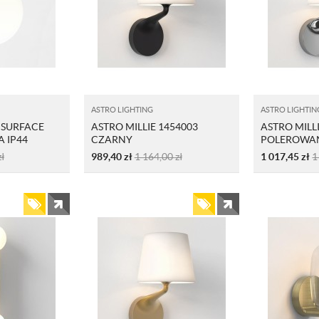
ASTRO LIGHTING
ASTRO LIGHTIN
 SURFACE
ASTRO MILLIE 1454003
ASTRO MILL
 IP44
CZARNY
POLEROWA
zł
989,40
zł
1 164,00
zł
1 017,45
zł
1