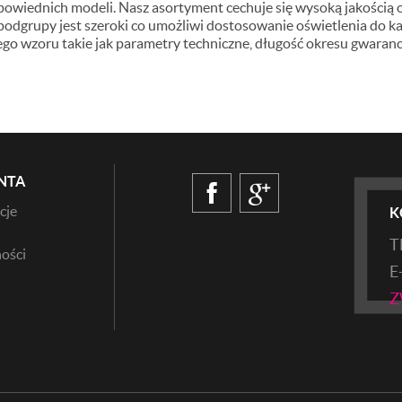
owiednich modeli. Nasz asortyment cechuje się wysoką jakością 
 podgrupy jest szeroki co umożliwi dostosowanie oświetlenia do k
o wzoru takie jak parametry techniczne, długość okresu gwarancy
NTA
cje
K
T
ości
E
Z