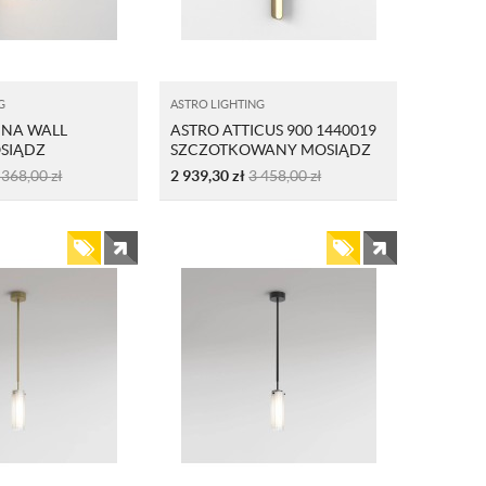
G
ASTRO LIGHTING
INA WALL
ASTRO ATTICUS 900 1440019
OSIĄDZ
SZCZOTKOWANY MOSIĄDZ
WANY
 368,00
zł
2 939,30
zł
3 458,00
zł