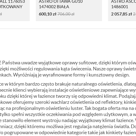
ALL 1176053
ASTRO OTTAWA GU10
ASTRO ASC
OTKOWANY
1474002 BIAŁA
1486001
zł
600,10
zł
706,00
zł
2 057,85
zł
2
ić Państwa uwadze wyjątkowe
oprawy sufitowe
, dzięki którym ośw
zięki możliwości regulowania kąta świecenia. Nasze oprawy świet
nkach. Wyróżniają je wyrafinowane formy i kunsztowny design.
ce w którym bardzo często brakuje naturalnego oświetlenia, dlat
becnie klienci wybierają instalacje oświetleniowe zapewniające w
ku dzięki której w łazience tworzy się odpowiedni klimat. Podąża
nkowe oferujemy szeroki wachlarz oświetlenia od reflektory,
kinki
ąc na profesjonalnym oświetleniu luster. Tak bogata oferta ma n
e tylko spełni wszystkie oczekiwania pod względem użytkowym, a 
ie stanowiło element wystroju nadając wyjątkowy klimat łazience
acz, dzięki któremu możliwa jest regulacja natężenia światła. Do
ło pogrupowane w odpowiednie kategorie takie jak kinkiety łazie