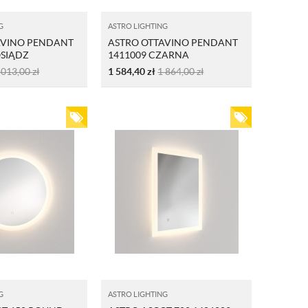
G
ASTRO LIGHTING
AVINO PENDANT
ASTRO OTTAVINO PENDANT
OSIĄDZ
1411009 CZARNA
WANY
 013,00
zł
1 584,40
zł
1 864,00
zł
G
ASTRO LIGHTING