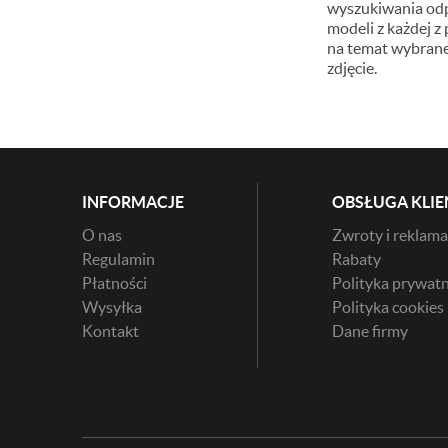
wyszukiwania odp
modeli z każdej z
na temat wybraneg
zdjęcie.
INFORMACJE
OBSŁUGA KLIE
O nas
Zwroty i reklama
Regulamin
Rabaty
Płatności
Polityka prywatn
Wysyłka
Polityka cookies
Kontakt
Dane firmy