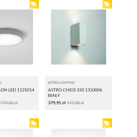
G
ASTRO LIGHTING
ON LED 1125014
ASTRO CHIOS 150 1310006
BIAŁY
 770,00
zł
379,95
zł
447,00
zł