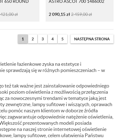
OT 650 ROUND
ASTRO ASCOT 700 1486002
 421,00
zł
2 090,15
zł
2 459,00
zł
1
2
3
4
5
NASTĘPNA STRONA
ietlenie łazienkowe zyska na estetyce i
nie sprawdzają się w różnych pomieszczeniach – w
ego też tak ważne jest zainstalowanie odpowiedniego
ysoki poziom oświetlenia z możliwością przełączenia
jąc za nowoczesnymi trendami w tematyce jaką jest
ety zewnętrzne
,
lampy sufitowe
i wiszących, oprawach
a celu pomóc naszym klientom w doborze źródła
więc zagwarantuje odpowiednie natężenie oświetlenia,
. Większość prezentowanych modeli posiada
stępne na naszej stronie internetowej oświetlenie
nkowe, lampy sufitowe, celem ułatwienia Państwu