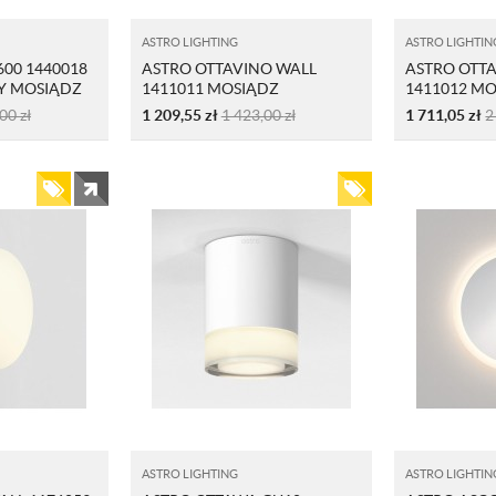
ASTRO LIGHTING
ASTRO LIGHTIN
600 1440018
ASTRO OTTAVINO WALL
ASTRO OTT
 MOSIĄDZ
1411011 MOSIĄDZ
1411012 M
SZCZOTKOWANY
SZCZOTKO
,00
zł
1 209,55
zł
1 423,00
zł
1 711,05
zł
2
ASTRO LIGHTING
ASTRO LIGHTIN