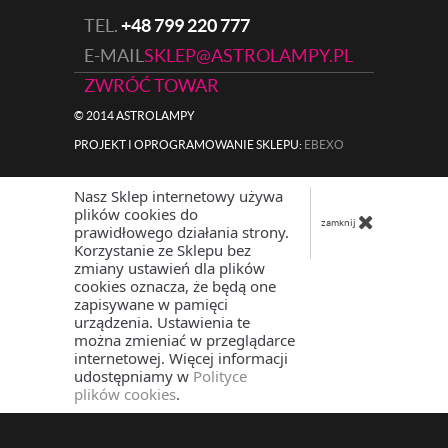
TEL.
+48 799 220 777
E-MAIL
SKLEP@ASTROLAMPY.PL
ZWRÓĆ TOWAR
© 2014 ASTROLAMPY
PROJEKT I OPROGRAMOWANIE SKLEPU:
|
EBEXO
Nasz Sklep internetowy używa
plików cookies do
zamknij
prawidłowego działania strony.
Korzystanie ze Sklepu bez
zmiany ustawień dla plików
cookies oznacza, że będą one
zapisywane w pamięci
urządzenia. Ustawienia te
można zmieniać w przeglądarce
internetowej. Więcej informacji
udostępniamy w
Polityce
plików cookies
.