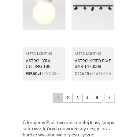
ASTRO LIGHTING
ASTRO LIGHTING
ASTRO LYRA
ASTRO KOTO FIVE
CEILING 180
BAR 1478008
1472004
909,50
zł
1 070,00
zł
2 226,15
zł
2 619,00
zł
1
2
3
4
5
>
Oferujemy Państwu doskonałej klasy lampy
sufitowe, których nowoczesny design oraz
bardzo wysokie walory estetyczne