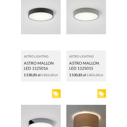
ASTRO LIGHTING
ASTRO LIGHTING
ASTRO MALLON
ASTRO MALLON
LED 1125016
LED 1125015
BRAZ
NIKIEL
1 530,85
zł
1 801,00
zł
1 530,85
zł
1 801,00
zł