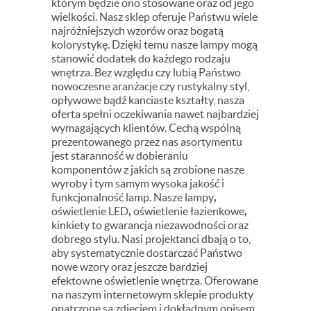
którym będzie ono stosowane oraz od jego
wielkości. Nasz sklep oferuje Państwu wiele
najróżniejszych wzorów oraz bogatą
kolorystykę. Dzięki temu nasze lampy mogą
stanowić dodatek do każdego rodzaju
wnętrza. Bez względu czy lubią Państwo
nowoczesne aranżacje czy rustykalny styl,
opływowe bądź kanciaste kształty, nasza
oferta spełni oczekiwania nawet najbardziej
wymagających klientów. Cechą wspólną
prezentowanego przez nas asortymentu
jest staranność w dobieraniu
komponentów z jakich są zrobione nasze
wyroby i tym samym wysoka jakość i
funkcjonalność lamp. Nasze
lampy
,
oświetlenie LED
,
oświetlenie łazienkowe
,
kinkiety
to gwarancja niezawodności oraz
dobrego stylu. Nasi projektanci dbają o to,
aby systematycznie dostarczać Państwo
nowe wzory oraz jeszcze bardziej
efektowne oświetlenie wnętrza. Oferowane
na naszym internetowym sklepie produkty
opatrzone są zdjęciem i dokładnym opisem