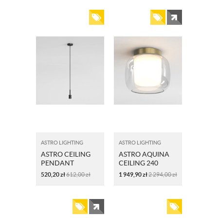
SZCZOTKOWANY
ASTRO LIGHTING
ASTRO LIGHTING
ASTRO CEILING
ASTRO AQUINA
PENDANT
CEILING 240
1184020 CZARNY
1450015
520,20
zł
612,00
zł
1 949,90
zł
2 294,00
zł
MOSIĄDZ
SZCZOTKOWANY