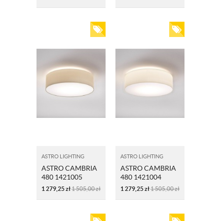
ASTRO LIGHTING
ASTRO LIGHTING
ASTRO CAMBRIA
ASTRO CAMBRIA
480 1421005
480 1421004
PIASKOWY
BIAŁY
1 279,25
zł
1 505,00
zł
1 279,25
zł
1 505,00
zł