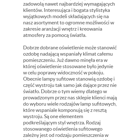
zadowolą nawet najbardziej wymagających
klientów. Interesująca i bogata stylistyka
wyjątkowych modeli składających się na
nasz asortyment to ogromne możliwości w
zakresie aranżacji wnętrz i kreowania
atmosfery za pomocą światła.
Dobrze dobrane oświetlenie może stanowić
ozdobę nadającą wspaniały klimat całemu
pomieszczeniu. Już dawno minęła era w
której oświetlenie stosowane było jedynie
w celu poprawy widoczność w pokoju.
Obecnie lampy sufitowe stanowią ozdobę i
część wystroju tak samo jak dające przez nie
światło. Dobrze o tym wiemy dlatego w
prowadzonym przez nas sklepie klienci mają
do wyboru wiele rodzajów lamp sufitowych,
które wspaniale komponują się z resztą
wystroju. Są one elementem
podkreślającym styl wnętrza. Rodzaj
stosowanego oświetlenia sufitowego
zależny jest od rodzaju pomieszczenia w