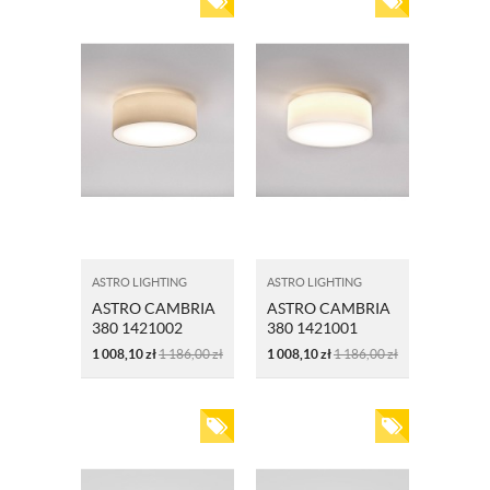
ASTRO LIGHTING
ASTRO LIGHTING
ASTRO CAMBRIA
ASTRO CAMBRIA
380 1421002
380 1421001
PIASKOWY
BIAŁY
1 008,10
zł
1 186,00
zł
1 008,10
zł
1 186,00
zł