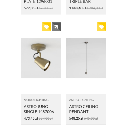
PLATE 1296001
TRIPLE BAR
1487007
572,05
zł
673,00
zł
1 448,40
zł
1 704,00
zł
MATOWY
MOSIĄDZ
SZCZOTKOWANY
ASTRO LIGHTING
ASTRO LIGHTING
ASTRO JUNO
ASTRO CEILING
SINGLE 1487006
PENDANT
MATOWY
1184021 BRĄZ
473,45
zł
557,00
zł
548,25
zł
645,00
zł
MOSIĄDZ