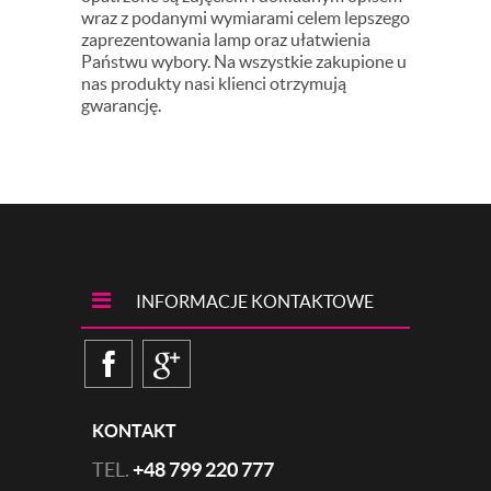
wraz z podanymi wymiarami celem lepszego
zaprezentowania lamp oraz ułatwienia
Państwu wybory. Na wszystkie zakupione u
nas produkty nasi klienci otrzymują
gwarancję.
INFORMACJE KONTAKTOWE
KONTAKT
TEL.
+48 799 220 777