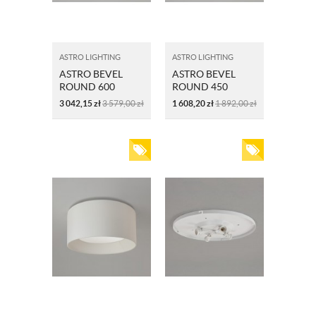
ASTRO LIGHTING
ASTRO LIGHTING
ASTRO BEVEL
ASTRO BEVEL
ROUND 600
ROUND 450
5021009
5021011
3 042,15
zł
3 579,00
zł
1 608,20
zł
1 892,00
zł
OSTRYGA
OSTRYGA