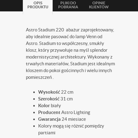
OPIS
PLIKI DO
OPINIE
PRODUKTU
POBRANIA
KLIENTÓW
Astro Stadium 220 abażur zaprojektowany,
aby idealnie pasować do lamp Venn od
Astro. Stadium to współczesny, smukły
klosz, który przywołuje na myśl splendor
modernistycznej architektury. Wykonany z
trwałych materiałów, Stadium jest idealnym
kloszem do pokoi gościnnych i wielu innych
pomieszczeń .
Wysokość
22 cm
Szerokość
31 cm
Kolor
biały
Producent
Astro Lighting
Gwarancja
24 miesiace
Kolory mogą się różnić pomiędzy
partiami