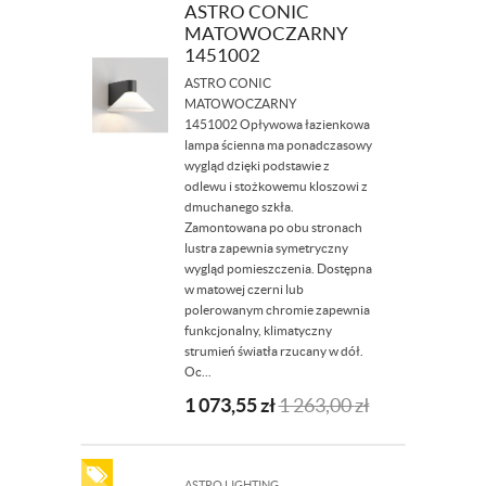
ASTRO CONIC
MATOWOCZARNY
1451002
ASTRO CONIC
MATOWOCZARNY
1451002 Opływowa łazienkowa
lampa ścienna ma ponadczasowy
wygląd dzięki podstawie z
odlewu i stożkowemu kloszowi z
dmuchanego szkła.
Zamontowana po obu stronach
lustra zapewnia symetryczny
wygląd pomieszczenia. Dostępna
w matowej czerni lub
polerowanym chromie zapewnia
funkcjonalny, klimatyczny
strumień światła rzucany w dół.
Oc...
1 073,55
zł
1 263,00
zł
ASTRO LIGHTING