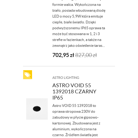
formie walca. Wykończona na
biało, posiada wbudowaną diodę
LED o mocy 5,9W która emituje
ciepłe, białe światło. Dzięki
podwyższonemu IP65 oprawa ta
może być stosowana w 1, 2 i 3
strefie w łazienkach, a także na
zewnątrz jako oświetlenie taras...
702,95
zł
827,00
zł
ASTRO LIGHTING
ASTRO VOID 55
1392018 CZARNY
IP65
Astro VOID 55 1392018 to
oprawa stropowa 230V do
zabudowy w płycie gipsowo-
kartonowej. Zbudowana jest z
aluminium, wykończona na
czarno. Źródłem światła jest