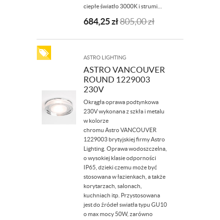
ciepłe światło 3000K i strumi...
684,25
zł
805,00
zł
ASTRO LIGHTING
ASTRO VANCOUVER
ROUND 1229003
230V
Okrągła oprawa podtynkowa
230V wykonana z szkła i metalu
w kolorze
chromu Astro VANCOUVER
1229003 brytyjskiej firmy Astro
Lighting. Oprawa wodoszczelna,
o wysokiej klasie odporności
IP65, dzieki czemu może być
stosowana w łazienkach, a także
korytarzach, salonach,
kuchniach itp. Przystosowana
jest do źródeł swiatła typu GU10
o max mocy 50W, zarówno