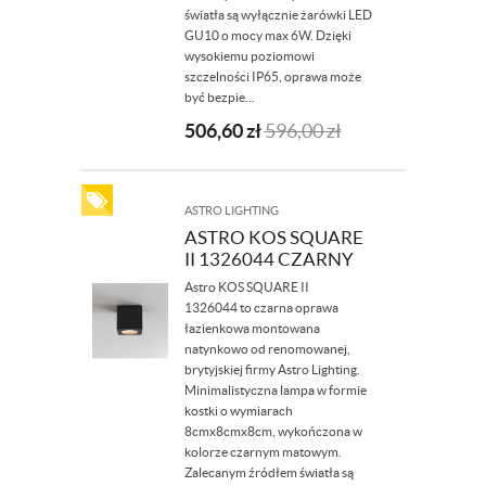
światła są wyłącznie żarówki LED
GU10 o mocy max 6W. Dzięki
wysokiemu poziomowi
szczelności IP65, oprawa może
być bezpie...
506,60
zł
596,00
zł
ASTRO LIGHTING
ASTRO KOS SQUARE
II 1326044 CZARNY
Astro KOS SQUARE II
1326044 to czarna oprawa
łazienkowa montowana
natynkowo od renomowanej,
brytyjskiej firmy Astro Lighting.
Minimalistyczna lampa w formie
kostki o wymiarach
8cmx8cmx8cm, wykończona w
kolorze czarnym matowym.
Zalecanym źródłem światła są