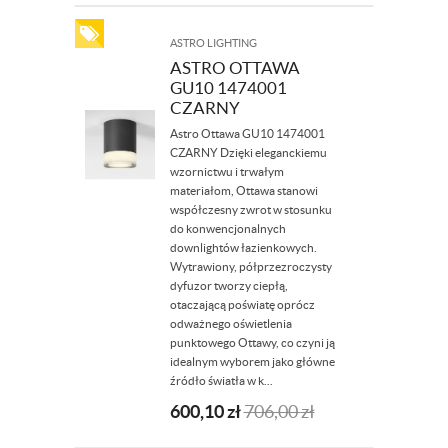
ASTRO LIGHTING
ASTRO OTTAWA
GU10 1474001
CZARNY
Astro Ottawa GU10 1474001
CZARNY Dzięki eleganckiemu
wzornictwu i trwałym
materiałom, Ottawa stanowi
współczesny zwrot w stosunku
do konwencjonalnych
downlightów łazienkowych.
Wytrawiony, półprzezroczysty
dyfuzor tworzy ciepłą,
otaczającą poświatę oprócz
odważnego oświetlenia
punktowego Ottawy, co czyni ją
idealnym wyborem jako główne
źródło światła w k...
600,10
zł
706,00
zł