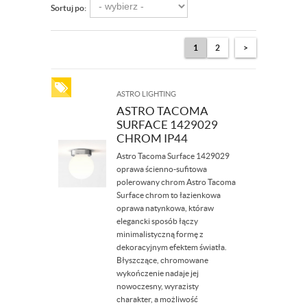
Sortuj po:
1
2
>
ASTRO LIGHTING
ASTRO TACOMA
SURFACE 1429029
CHROM IP44
Astro Tacoma Surface 1429029
oprawa ścienno-sufitowa
polerowany chrom Astro Tacoma
Surface chrom to łazienkowa
oprawa natynkowa, któraw
elegancki sposób łączy
minimalistyczną formę z
dekoracyjnym efektem światła.
Błyszczące, chromowane
wykończenie nadaje jej
nowoczesny, wyrazisty
charakter, a możliwość