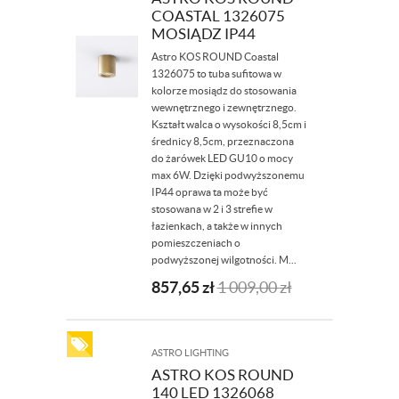
COASTAL 1326075
MOSIĄDZ IP44
Astro KOS ROUND Coastal
1326075 to tuba sufitowa w
kolorze mosiądz do stosowania
wewnętrznego i zewnętrznego.
Kształt walca o wysokości 8,5cm i
średnicy 8,5cm, przeznaczona
do żarówek LED GU10 o mocy
max 6W. Dzięki podwyższonemu
IP44 oprawa ta może być
stosowana w 2 i 3 strefie w
łazienkach, a także w innych
pomieszczeniach o
podwyższonej wilgotności. M...
857,65
zł
1 009,00
zł
ASTRO LIGHTING
ASTRO KOS ROUND
140 LED 1326068