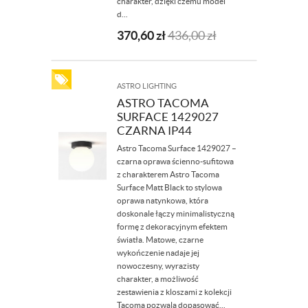
charakter, dzięki czemu model
d...
370,60
zł
436,00
zł
ASTRO LIGHTING
ASTRO TACOMA
SURFACE 1429027
CZARNA IP44
Astro Tacoma Surface 1429027 –
czarna oprawa ścienno-sufitowa
z charakterem Astro Tacoma
Surface Matt Black to stylowa
oprawa natynkowa, która
doskonale łączy minimalistyczną
formę z dekoracyjnym efektem
światła. Matowe, czarne
wykończenie nadaje jej
nowoczesny, wyrazisty
charakter, a możliwość
zestawienia z kloszami z kolekcji
Tacoma pozwala dopasować...