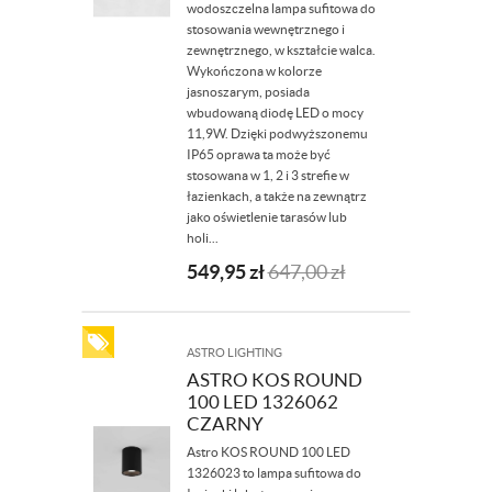
wodoszczelna lampa sufitowa do
stosowania wewnętrznego i
zewnętrznego, w kształcie walca.
Wykończona w kolorze
jasnoszarym, posiada
wbudowaną diodę LED o mocy
11,9W. Dzięki podwyższonemu
IP65 oprawa ta może być
stosowana w 1, 2 i 3 strefie w
łazienkach, a także na zewnątrz
jako oświetlenie tarasów lub
holi...
549,95
zł
647,00
zł
ASTRO LIGHTING
ASTRO KOS ROUND
100 LED 1326062
CZARNY
Astro KOS ROUND 100 LED
1326023 to lampa sufitowa do