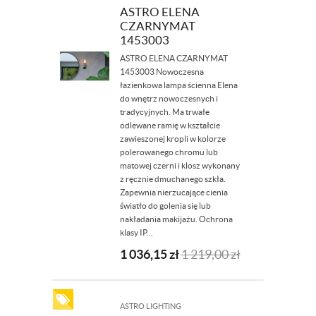
ASTRO ELENA
CZARNYMAT
1453003
ASTRO ELENA CZARNYMAT
1453003​ Nowoczesna
łazienkowa lampa ścienna Elena
do wnętrz nowoczesnych i
tradycyjnych. Ma trwałe
odlewane ramię w kształcie
zawieszonej kropli w kolorze
polerowanego chromu lub
matowej czerni i klosz wykonany
z ręcznie dmuchanego szkła.
Zapewnia nierzucające cienia
światło do golenia się lub
nakładania makijażu. Ochrona
klasy IP...
1 036,15
zł
1 219,00
zł
ASTRO LIGHTING