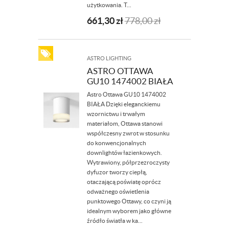
użytkowania. T...
661,30
zł
778,00
zł
ASTRO LIGHTING
ASTRO OTTAWA
GU10 1474002 BIAŁA
Astro Ottawa GU10 1474002
BIAŁA Dzięki eleganckiemu
wzornictwu i trwałym
materiałom, Ottawa stanowi
współczesny zwrot w stosunku
do konwencjonalnych
downlightów łazienkowych.
Wytrawiony, półprzezroczysty
dyfuzor tworzy ciepłą,
otaczającą poświatę oprócz
odważnego oświetlenia
punktowego Ottawy, co czyni ją
idealnym wyborem jako główne
źródło światła w ka...