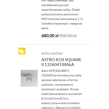
6W. Należy pamietać, aby
zainstalować ją przed
szpachlowaniem sufitu. Dzięki
podwyższonemu poziomowi
IP65 może być stosowana w 1, 2 i
3 strefie w łazienkach, nadaje sie
także...
680,00
zł
800,00
zł
ASTRO LIGHTING
ASTRO KOS SQUARE
II 1326043 BIAŁA
Astro KOS SQUARE II
1326043 to hermetyczna, biała
oprawa natynkowa w formie
sześcianu, montowana w
łazienkach i toaletach. Prosta,
kwadratowa lampa o wymiarach
8,5cmx8,5cmx8,5cm,
wykończona w kolorze białym
matowym. Zalecanym źródłem