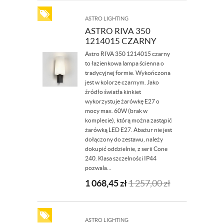
ASTRO LIGHTING
ASTRO RIVA 350
1214015 CZARNY
Astro RIVA 350 1214015 czarny
to łazienkowa lampa ścienna o
tradycyjnej formie. Wykończona
jest w kolorze czarnym. Jako
źródło światła kinkiet
wykorzystuje żarówkę E27 o
mocy max. 60W (brak w
komplecie), którą można zastąpić
żarówką LED E27. Abażur nie jest
dołączony do zestawu, należy
dokupić oddzielnie, z serii Cone
240. Klasa szczelności IP44
pozwala...
1 068,45
zł
1 257,00
zł
ASTRO LIGHTING