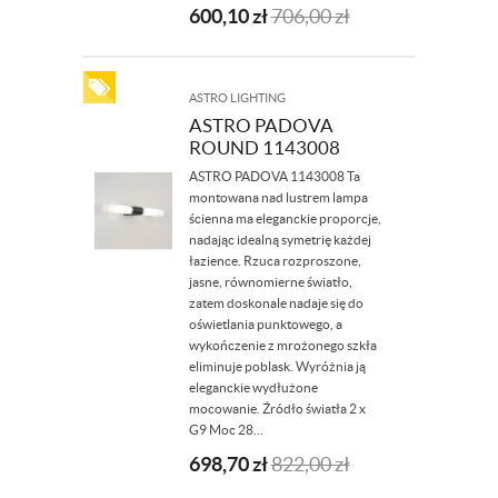
600,10
zł
706,00
zł
ASTRO LIGHTING
ASTRO PADOVA
ROUND 1143008
ASTRO PADOVA 1143008 Ta
montowana nad lustrem lampa
ścienna ma eleganckie proporcje,
nadając idealną symetrię każdej
łazience. Rzuca rozproszone,
jasne, równomierne światło,
zatem doskonale nadaje się do
oświetlania punktowego, a
wykończenie z mrożonego szkła
eliminuje poblask. Wyróżnia ją
eleganckie wydłużone
mocowanie. Źródło światła 2 x
G9 Moc 28...
698,70
zł
822,00
zł