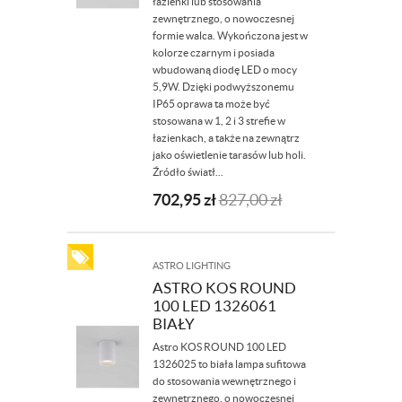
łazienki lub stosowania
zewnętrznego, o nowoczesnej
formie walca. Wykończona jest w
kolorze czarnym i posiada
wbudowaną diodę LED o mocy
5,9W. Dzięki podwyższonemu
IP65 oprawa ta może być
stosowana w 1, 2 i 3 strefie w
łazienkach, a także na zewnątrz
jako oświetlenie tarasów lub holi.
Źródło światł...
702,95
zł
827,00
zł
ASTRO LIGHTING
ASTRO KOS ROUND
100 LED 1326061
BIAŁY
Astro KOS ROUND 100 LED
1326025 to biała lampa sufitowa
do stosowania wewnętrznego i
zewnętrznego, o nowoczesnej