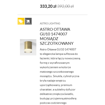
333,20
zł
392,00
zł
ASTRO LIGHTING
ASTRO OTTAWA
GU10 1474007
MOSIĄDZ
SZCZOTKOWANY
Astro Ottawa GU10 1474007
to elegancka lampa sufitowa do
łazienki, która łączy nowoczesną
formę z wyrafinowanym
wykończeniem w kolorze
matowego szczotkowanego
mosiądzu. Smukła, cylindryczna
bryła nadaje wnętrzu
uporządkowany, premium
charakter, a subtelny dyfuzor
delikatnie zmiękcza światło,
budując przyjemną atmosferę
podczas codziennego