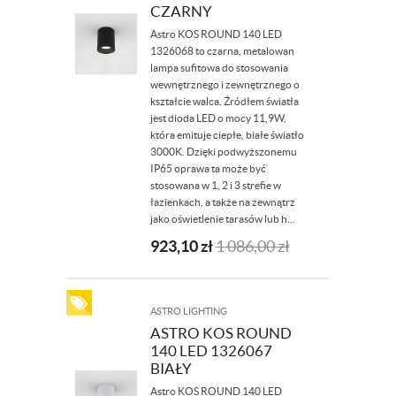
CZARNY
Astro KOS ROUND 140 LED
1326068 to czarna, metalowan
lampa sufitowa do stosowania
wewnętrznego i zewnętrznego o
kształcie walca. Źródłem światła
jest dioda LED o mocy 11,9W,
która emituje ciepłe, białe światło
3000K. Dzięki podwyższonemu
IP65 oprawa ta może być
stosowana w 1, 2 i 3 strefie w
łazienkach, a także na zewnątrz
jako oświetlenie tarasów lub h...
923,10
zł
1 086,00
zł
ASTRO LIGHTING
ASTRO KOS ROUND
140 LED 1326067
BIAŁY
Astro KOS ROUND 140 LED