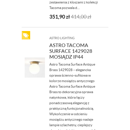
zestawienia z kloszami z kolekcji
Tacoma pozwala d...
351,90
zł
414,00
zł
ASTRO LIGHTING
ASTRO TACOMA
SURFACE 1429028
MOSIĄDZ IP44
Astro Tacoma Surface Antique
Brass 1429028 – elegancka
oprawa ścienno-sufitowa w
kolorze mosiądzu antycznego
Astro Tacoma Surface Antique
Brass to dekoracyjna oprawa
natynkowa, która łączy
ponadczasową elegancję z
praktyczną funkcjonalnością.
Wykończenie w odcieniu
mosiądzu antycznego nadaje
lampie szlachetny, cieplejszy