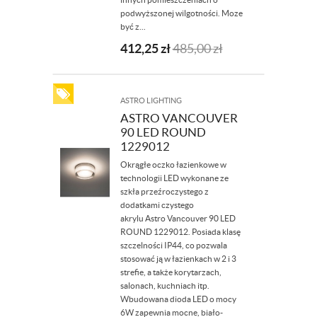
podwyższonej wilgotności. Moze
być z...
412,25
zł
485,00
zł
ASTRO LIGHTING
ASTRO VANCOUVER
90 LED ROUND
1229012
Okrągłe oczko łazienkowe w
technologii LED wykonane ze
szkła przeźroczystego z
dodatkami czystego
akrylu Astro Vancouver 90 LED
ROUND 1229012. Posiada klasę
szczelności IP44, co pozwala
stosować ją w łazienkach w 2 i 3
strefie, a także korytarzach,
salonach, kuchniach itp.
Wbudowana dioda LED o mocy
6W zapewnia mocne, biało-