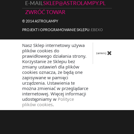
E-MAIL
SKLEP@ASTROLAMPY.PL
ZWRÓĆ TOWAR
© 2014 ASTROLAMPY
PROJEKT I OPROGRAMOWANIE SKLEPU:
|
EBEXO
Nasz Sklep internetowy używa
plików cookies do
zamknij
prawidłowego działania strony.
Korzystanie ze Sklepu bez
zmiany ustawień dla plików
cookies oznacza, że będą one
zapisywane w pamięci
urządzenia. Ustawienia te
można zmieniać w przeglądarce
internetowej. Więcej informacji
udostępniamy w
Polityce
plików cookies
.