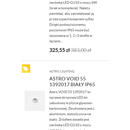
żarówka LED GU10 o mocy 6W
(brak w komplecie). Należy
pamietać, aby zainstalować ją
przed szpachlowaniem sufitu.
Dzięki podwyższonemu
poziomowi IP65 może być
stosowana w 1, 2 i 3 strefie w
łazienk...
325,55
zł
383,00
zł
ASTRO LIGHTING
ASTRO VOID 55
1392017 BIAŁY IP65
Astro VOID 55 1392017 to
oprawa stropowa LED do
zabudowy w płycie gipsowo-
kartonowej. Zbudowana jest z
aluminium, wykończona na
biało. Źródłem światła jest
żarówka LED GU10 o mocy