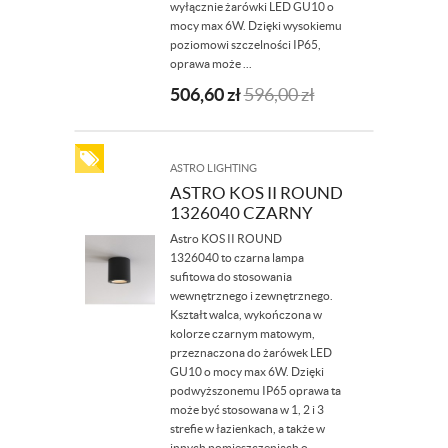
wyłącznie żarówki LED GU10 o
mocy max 6W. Dzięki wysokiemu
poziomowi szczelności IP65,
oprawa może ...
506,60
zł
596,00
zł
ASTRO LIGHTING
ASTRO KOS II ROUND
1326040 CZARNY
Astro KOS II ROUND
1326040 to czarna lampa
sufitowa do stosowania
wewnętrznego i zewnętrznego.
Kształt walca, wykończona w
kolorze czarnym matowym,
przeznaczona do żarówek LED
GU10 o mocy max 6W. Dzięki
podwyższonemu IP65 oprawa ta
może być stosowana w 1, 2 i 3
strefie w łazienkach, a także w
innych pomieszczeniach o