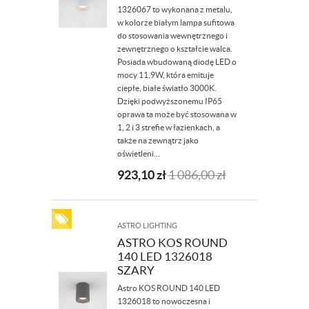
1326067 to wykonana z metalu,
w kolorze białym lampa sufitowa
do stosowania wewnętrznego i
zewnętrznego o kształcie walca.
Posiada wbudowaną diodę LED o
mocy 11,9W, która emituje
ciepłe, białe światło 3000K.
Dzięki podwyższonemu IP65
oprawa ta może być stosowana w
1, 2 i 3 strefie w łazienkach, a
także na zewnątrz jako
oświetleni...
923,10
zł
1 086,00
zł
ASTRO LIGHTING
ASTRO KOS ROUND
140 LED 1326018
SZARY
Astro KOS ROUND 140 LED
1326018 to nowoczesna i