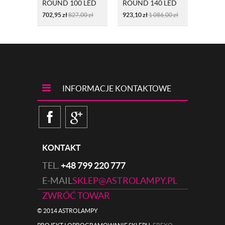
ROUND 100 LED
ROUND 140 LED
ROUND
1326061 BIAŁY
1326068 CZARNY
13260
702,95
zł
827,00
zł
923,10
zł
1 086,00
zł
702,95
INFORMACJE KONTAKTOWE
KONTAKT
TEL.
+48 799 220 777
E-MAIL
SKLEP@ASTROLAMPY.PL
ZWRÓĆ TOWAR
© 2014 ASTROLAMPY