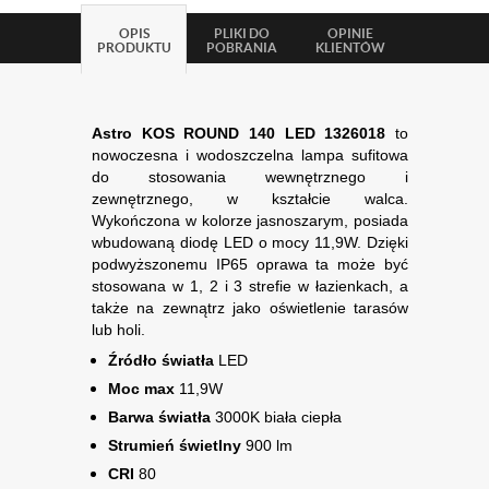
OPIS
PLIKI DO
OPINIE
PRODUKTU
POBRANIA
KLIENTÓW
Astro KOS ROUND 140 LED 1326018
to
nowoczesna i wodoszczelna lampa sufitowa
do stosowania wewnętrznego i
zewnętrznego, w kształcie walca.
Wykończona w kolorze jasnoszarym, posiada
wbudowaną diodę LED o mocy 11,9W. Dzięki
podwyższonemu IP65 oprawa ta może być
stosowana w 1, 2 i 3 strefie w łazienkach, a
także na zewnątrz jako oświetlenie tarasów
lub holi.
Źródło światła
LED
Moc max
11,9W
Barwa światła
3000K biała ciepła
Strumień świetlny
900 lm
CRI
80