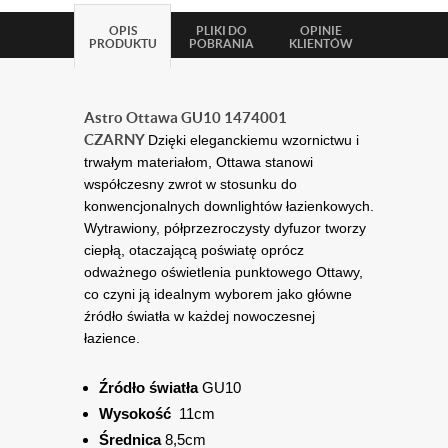
OPIS
PLIKI DO
OPINIE
PRODUKTU
POBRANIA
KLIENTÓW
Astro Ottawa GU10 1474001
CZARNY
Dzięki eleganckiemu wzornictwu i
trwałym materiałom, Ottawa stanowi
współczesny zwrot w stosunku do
konwencjonalnych downlightów łazienkowych.
Wytrawiony, półprzezroczysty dyfuzor tworzy
ciepłą, otaczającą poświatę oprócz
odważnego oświetlenia punktowego Ottawy,
co czyni ją idealnym wyborem jako główne
źródło światła w każdej nowoczesnej
łazience.
Źródło światła
GU10
Wysokość
11cm
Średnica
8,5cm