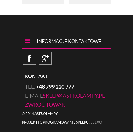
SZCZOTKOWANY
INFORMACJE KONTAKTOWE
KONTAKT
TEL.
+48 799 220 777
E-MAIL
SKLEP@ASTROLAMPY.PL
ZWRÓĆ TOWAR
© 2014 ASTROLAMPY
PROJEKT I OPROGRAMOWANIE SKLEPU:
|
EBEXO