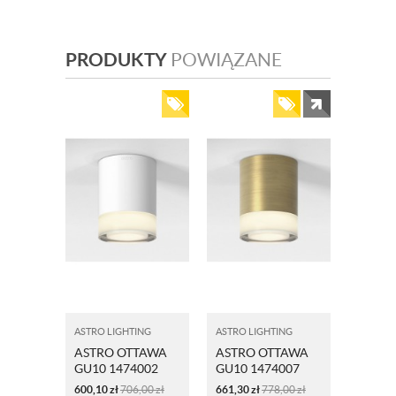
PRODUKTY
POWIĄZANE
ASTRO LIGHTING
ASTRO LIGHTING
ASTRO OTTAWA
ASTRO OTTAWA
GU10 1474002
GU10 1474007
BIAŁA
MOSIĄDZ
600,10
zł
706,00
zł
661,30
zł
778,00
zł