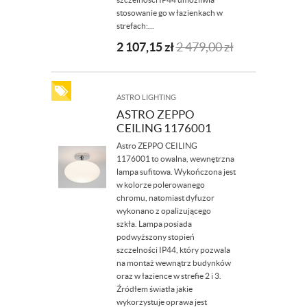
stosowanie go w łazienkach w
strefach:...
2 107,15
zł
2 479,00
zł
ASTRO LIGHTING
ASTRO ZEPPO
CEILING 1176001
Astro ZEPPO CEILING
1176001 to owalna, wewnętrzna
lampa sufitowa. Wykończona jest
w kolorze polerowanego
chromu, natomiast dyfuzor
wykonano z opalizującego
szkła. Lampa posiada
podwyższony stopień
szczelności IP44, który pozwala
na montaż wewnątrz budynków
oraz w łazience w strefie 2 i 3.
Źródłem światła jakie
wykorzystuje oprawa jest