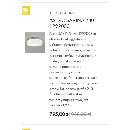
ASTRO LIGHTING
ASTRO SABINA 280
1292003
Astro SABINA 280 1292003 to
elegancka okrągła lampa
sufitowa. Wykończona jest w
kolorze polerowanego chromu,
natomiast dyfuzor wykonano z
białego opalizującego
szkła. Lampa posiada
podwyższony stopień
szczelności IP44, który pozwala
na montaż wewnątrz budynków
oraz w łazience w strefie 2 i 3.
Źródłem światła jakie
wykorzystuje oprawa jest
żarówka E27 o ...
795,00
zł
946,00
zł