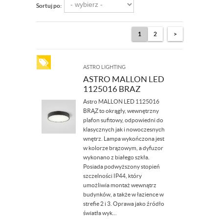
Sortuj po:
1
2
>
ASTRO LIGHTING
ASTRO MALLON LED
1125016 BRAZ
Astro MALLON LED 1125016
BRĄZ to okrągły, wewnętrzny
plafon sufitowy, odpowiedni do
klasycznych jak i nowoczesnych
wnętrz. Lampa wykończona jest
w kolorze brązowym, a dyfuzor
wykonano z białego szkła.
Posiada podwyższony stopień
szczelności IP44, który
umożliwia montaż wewnątrz
budynków, a także w łazience w
strefie 2 i 3. Oprawa jako źródło
światła wyk...