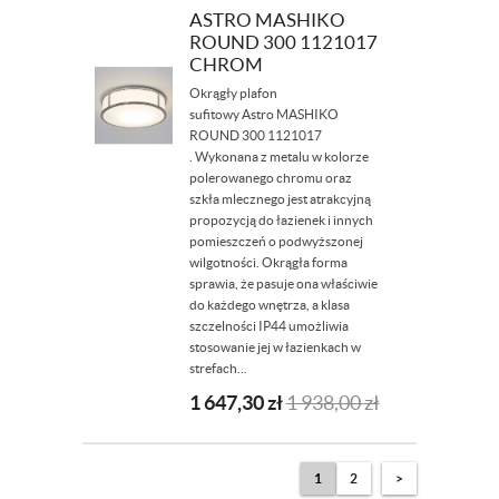
ASTRO MASHIKO
ROUND 300 1121017
CHROM
Okrągły plafon
sufitowy Astro MASHIKO
ROUND 300 1121017
. Wykonana z metalu w kolorze
polerowanego chromu oraz
szkła mlecznego jest atrakcyjną
propozycją do łazienek i innych
pomieszczeń o podwyższonej
wilgotności. Okrągła forma
sprawia, że pasuje ona właściwie
do każdego wnętrza, a klasa
szczelności IP44 umożliwia
stosowanie jej w łazienkach w
strefach...
1 647,30
zł
1 938,00
zł
1
2
>