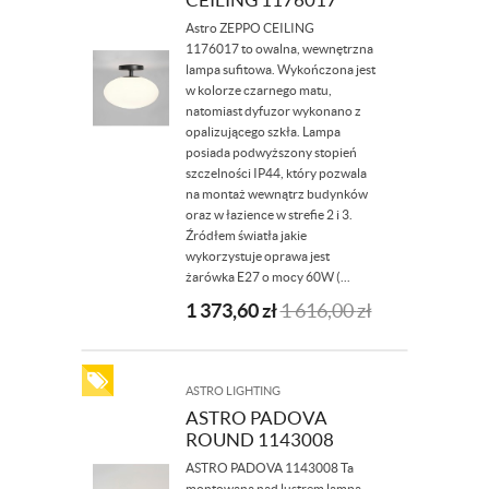
Astro ZEPPO CEILING
1176017 to owalna, wewnętrzna
lampa sufitowa. Wykończona jest
w kolorze czarnego matu,
natomiast dyfuzor wykonano z
opalizującego szkła. Lampa
posiada podwyższony stopień
szczelności IP44, który pozwala
na montaż wewnątrz budynków
oraz w łazience w strefie 2 i 3.
Źródłem światła jakie
wykorzystuje oprawa jest
żarówka E27 o mocy 60W (...
1 373,60
zł
1 616,00
zł
ASTRO LIGHTING
ASTRO PADOVA
ROUND 1143008
ASTRO PADOVA 1143008 Ta
montowana nad lustrem lampa