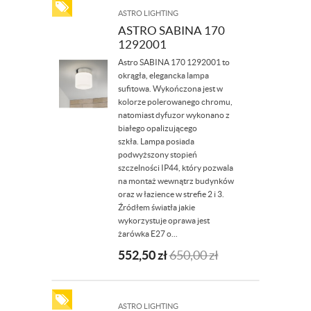
ASTRO LIGHTING
ASTRO SABINA 170
1292001
Astro SABINA 170 1292001 to
okrągła, elegancka lampa
sufitowa. Wykończona jest w
kolorze polerowanego chromu,
natomiast dyfuzor wykonano z
białego opalizującego
szkła. Lampa posiada
podwyższony stopień
szczelności IP44, który pozwala
na montaż wewnątrz budynków
oraz w łazience w strefie 2 i 3.
Źródłem światła jakie
wykorzystuje oprawa jest
żarówka E27 o...
552,50
zł
650,00
zł
ASTRO LIGHTING