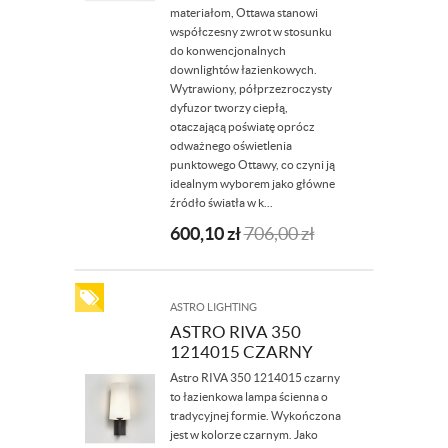
materiałom, Ottawa stanowi
współczesny zwrot w stosunku
do konwencjonalnych
downlightów łazienkowych.
Wytrawiony, półprzezroczysty
dyfuzor tworzy ciepłą,
otaczającą poświatę oprócz
odważnego oświetlenia
punktowego Ottawy, co czyni ją
idealnym wyborem jako główne
źródło światła w k...
600,10
zł
706,00
zł
ASTRO LIGHTING
ASTRO RIVA 350
1214015 CZARNY
Astro RIVA 350 1214015 czarny
to łazienkowa lampa ścienna o
tradycyjnej formie. Wykończona
jest w kolorze czarnym. Jako