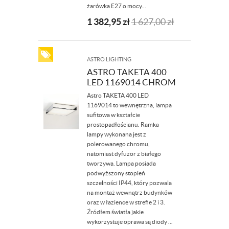
żarówka E27 o mocy...
1 382,95
zł
1 627,00
zł
ASTRO LIGHTING
ASTRO TAKETA 400
LED 1169014 CHROM
Astro TAKETA 400 LED
1169014 to wewnętrzna, lampa
sufitowa w kształcie
prostopadłościanu. Ramka
lampy wykonana jest z
polerowanego chromu,
natomiast dyfuzor z białego
tworzywa. Lampa posiada
podwyższony stopień
szczelności IP44, który pozwala
na montaż wewnątrz budynków
oraz w łazience w strefie 2 i 3.
Źródłem światła jakie
wykorzystuje oprawa są diody ...