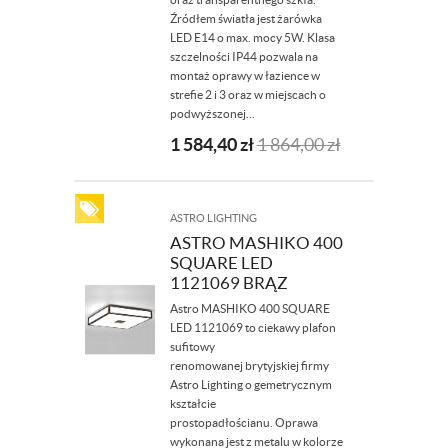
Źródłem światła jest żarówka
LED E14 o max. mocy 5W. Klasa
szczelności IP44 pozwala na
montaż oprawy w łazience w
strefie 2 i 3 oraz w miejscach o
podwyższonej...
1 584,40
zł
1 864,00
zł
ASTRO LIGHTING
ASTRO MASHIKO 400
SQUARE LED
1121069 BRĄZ
Astro MASHIKO 400 SQUARE
LED 1121069 to ciekawy plafon
sufitowy
renomowanej brytyjskiej firmy
Astro Lighting o gemetrycznym
kształcie
prostopadłościanu. Oprawa
wykonana jest z metalu w kolorze