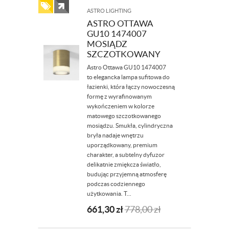
ASTRO LIGHTING
ASTRO OTTAWA
GU10 1474007
MOSIĄDZ
SZCZOTKOWANY
Astro Ottawa GU10 1474007
to elegancka lampa sufitowa do
łazienki, która łączy nowoczesną
formę z wyrafinowanym
wykończeniem w kolorze
matowego szczotkowanego
mosiądzu. Smukła, cylindryczna
bryła nadaje wnętrzu
uporządkowany, premium
charakter, a subtelny dyfuzor
delikatnie zmiękcza światło,
budując przyjemną atmosferę
podczas codziennego
użytkowania. T...
661,30
zł
778,00
zł