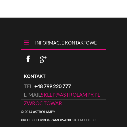
INFORMACJE KONTAKTOWE
KONTAKT
TEL.
+48 799 220 777
E-MAIL
SKLEP@ASTROLAMPY.PL
ZWRÓĆ TOWAR
© 2014 ASTROLAMPY
PROJEKT I OPROGRAMOWANIE SKLEPU:
|
EBEXO