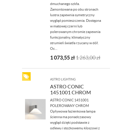
dmuchanego szkła.
Zamontowana po obu stronach
lustra zapewnia symetryczny
wygląd pomieszczenia. Dostępna
w matowej czerni lub
polerowanym chromie zapewnia
funkcjonalny, klimatyczny
strumień światła rzucany w dół.
Oc...
1 073,55
zł
1 263,00
zł
ASTRO LIGHTING
ASTRO CONIC
1451001 CHROM
ASTRO CONIC 1451001
POLEROWANY CHROM
Opływowa łazienkowa lampa
ścienna ma ponadczasowy
wygląd dzięki podstawie z
odlewu i stożkowemu kloszowi z