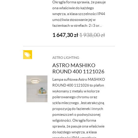
Okrągła forma sprawia, że pasuje
ona właściwie do każdego
wnętrza, a klasa szczelności IP44
umożliwia stosowanie jej w
łazienkach w strefach: 2 i 3 or...
1 647,30
zł
1 938,00
zł
ASTRO LIGHTING
ASTRO MASHIKO
ROUND 400 1121026
Lampa sufitowa Astro MASHIKO
ROUND 400 1121026 to plafon
wykonany z metalu w kolorze
polerowanego chromu oraz
szkła mlecznego. Jest atrakcyjną
propozycją do łazienek i innych
pomieszczeń o podwyższonej
wilgotności. Okrągła forma
sprawia, że pasuje ona właściwie
do każdego wnętrza, a klasa
szczelności IP44 umożliwia