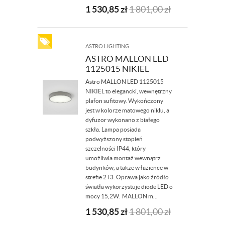
1 530,85
zł
1 801,00
zł
ASTRO LIGHTING
ASTRO MALLON LED
1125015 NIKIEL
Astro MALLON LED 1125015
NIKIEL to elegancki, wewnętrzny
plafon sufitowy. Wykończony
jest w kolorze matowego niklu, a
dyfuzor wykonano z białego
szkła. Lampa posiada
podwyższony stopień
szczelności IP44, który
umożliwia montaż wewnątrz
budynków, a także w łazience w
strefie 2 i 3. Oprawa jako źródło
światła wykorzystuje diode LED o
mocy 15,2W. MALLON m...
1 530,85
zł
1 801,00
zł