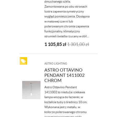
dmuchanego szkła.
Zamontowana po obu stronach
lustra zapewnia symetryczny
wygląd pomieszczenia. Dostępna
w matowej czerni lub
polerowanym chromie zapewnia
funkcjonalny, klimatyczny
strumień światła rzucany w dół...
1 105,85
zł
1 301,00
zł
ASTRO LIGHTING
ASTRO OTTAVINO
PENDANT 1411002
CHROM
Astro Ottavino Pendant
1411002 to nieduża i ciekawa
lampa wisząca do łazienki, w
kształcie tuby o średnicy 10 cm.
Wykonana jest z metalu, w
kolorze polerowanego chromu
oraz transparentnego szkła.