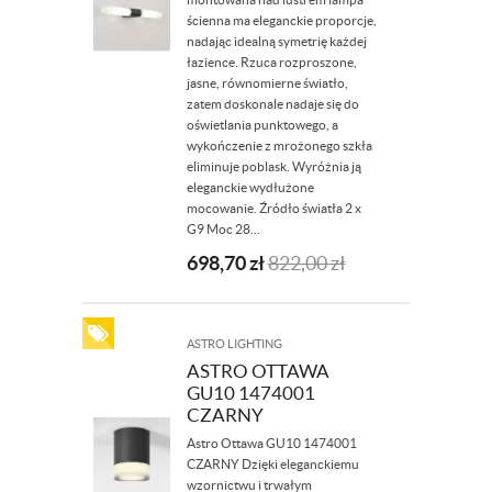
ścienna ma eleganckie proporcje,
nadając idealną symetrię każdej
łazience. Rzuca rozproszone,
jasne, równomierne światło,
zatem doskonale nadaje się do
oświetlania punktowego, a
wykończenie z mrożonego szkła
eliminuje poblask. Wyróżnia ją
eleganckie wydłużone
mocowanie. Źródło światła 2 x
G9 Moc 28...
698,70
zł
822,00
zł
ASTRO LIGHTING
ASTRO OTTAWA
GU10 1474001
CZARNY
Astro Ottawa GU10 1474001
CZARNY Dzięki eleganckiemu
wzornictwu i trwałym