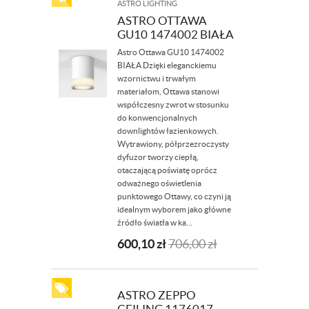
ASTRO LIGHTING
ASTRO OTTAWA
GU10 1474002 BIAŁA
Astro Ottawa GU10 1474002
BIAŁA Dzięki eleganckiemu
wzornictwu i trwałym
materiałom, Ottawa stanowi
współczesny zwrot w stosunku
do konwencjonalnych
downlightów łazienkowych.
Wytrawiony, półprzezroczysty
dyfuzor tworzy ciepłą,
otaczającą poświatę oprócz
odważnego oświetlenia
punktowego Ottawy, co czyni ją
idealnym wyborem jako główne
źródło światła w ka...
600,10
zł
706,00
zł
ASTRO ZEPPO
CEILING 1176017