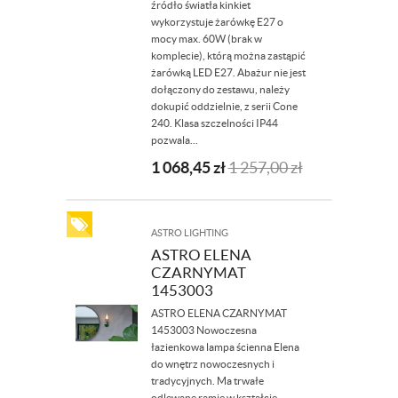
źródło światła kinkiet
wykorzystuje żarówkę E27 o
mocy max. 60W (brak w
komplecie), którą można zastąpić
żarówką LED E27. Abażur nie jest
dołączony do zestawu, należy
dokupić oddzielnie, z serii Cone
240. Klasa szczelności IP44
pozwala...
1 068,45
zł
1 257,00
zł
ASTRO LIGHTING
ASTRO ELENA
CZARNYMAT
1453003
ASTRO ELENA CZARNYMAT
1453003​ Nowoczesna
łazienkowa lampa ścienna Elena
do wnętrz nowoczesnych i
tradycyjnych. Ma trwałe
odlewane ramię w kształcie