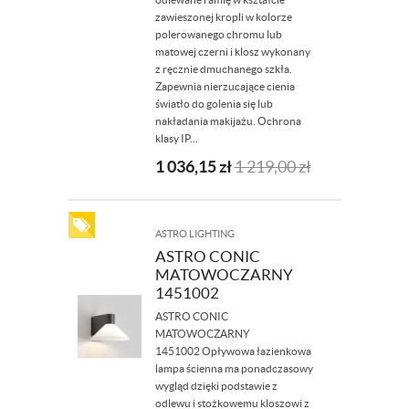
zawieszonej kropli w kolorze
polerowanego chromu lub
matowej czerni i klosz wykonany
z ręcznie dmuchanego szkła.
Zapewnia nierzucające cienia
światło do golenia się lub
nakładania makijażu. Ochrona
klasy IP...
1 036,15
zł
1 219,00
zł
ASTRO LIGHTING
ASTRO CONIC
MATOWOCZARNY
1451002
ASTRO CONIC
MATOWOCZARNY
1451002 Opływowa łazienkowa
lampa ścienna ma ponadczasowy
wygląd dzięki podstawie z
odlewu i stożkowemu kloszowi z