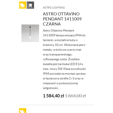
ASTRO LIGHTING
ASTRO OTTAVINO
PENDANT 1411009
CZARNA
Astro Ottavino Pendant
1411009 lampa wisząca IP44 do
łazienki, w kształcie tuby o
średnicy 10 cm. Wykonana jest z
metalu, w kolorze czarny mat
oraz transparentnego,
ryflowanego szkła. Źródłem
światła jest żarówka LED E14 o
max. mocy 5W. Klasa szczelności
IP44 pozwala na montaż oprawy
w łazience w strefie 2 i 3 oraz w
miejscach o podwyższonej
wilgotności...
1 584,40
zł
1 864,00
zł