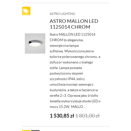
ASTRO LIGHTING
ASTRO MALLON LED
1125014 CHROM
Astro MALLON LED 1125014
CHROM to elegancka,
wewnętrzna lampa
sufitowa. Wykończona jest w
kolorze polerowanego chromu, a
dyfuzor wykonano z białego
szkła. Lampa posiada
podwyższony stopień
szczelności IP44, który
umożliwia montaż wewnątrz
budynków, a także w łazience w
strefie 2 i 3. Oprawa jako źródło
światła wykorzystuje diode LED o
mocy 15,2W. MALLO...
1 530,85
zł
1 801,00
zł