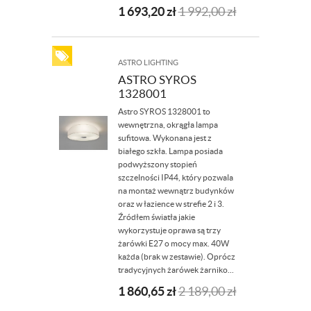
1 693,20
zł
1 992,00
zł
ASTRO LIGHTING
ASTRO SYROS
1328001
Astro SYROS 1328001 to
wewnętrzna, okrągła lampa
sufitowa. Wykonana jest z
białego szkła. Lampa posiada
podwyższony stopień
szczelności IP44, który pozwala
na montaż wewnątrz budynków
oraz w łazience w strefie 2 i 3.
Źródłem światła jakie
wykorzystuje oprawa są trzy
żarówki E27 o mocy max. 40W
każda (brak w zestawie). Oprócz
tradycyjnych żarówek żarniko...
1 860,65
zł
2 189,00
zł