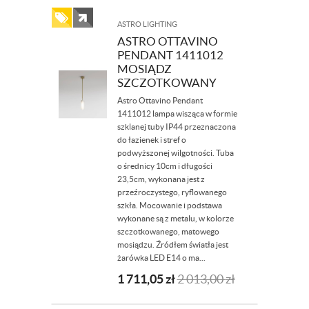
ASTRO LIGHTING
ASTRO OTTAVINO
PENDANT 1411012
MOSIĄDZ
SZCZOTKOWANY
Astro Ottavino Pendant
1411012 lampa wisząca w formie
szklanej tuby IP44 przeznaczona
do łazienek i stref o
podwyższonej wilgotności. Tuba
o średnicy 10cm i długości
23,5cm, wykonana jest z
przeźroczystego, ryflowanego
szkła. Mocowanie i podstawa
wykonane są z metalu, w kolorze
szczotkowanego, matowego
mosiądzu. Źródłem światła jest
żarówka LED E14 o ma...
1 711,05
zł
2 013,00
zł