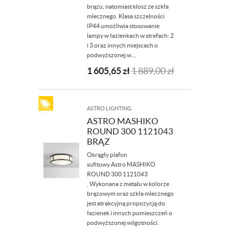
brązu, natomiast klosz ze szkła
mlecznego. Klasa szczelności
IP44 umożliwia stosowanie
lampy w łazienkach w strefach: 2
i 3 oraz innych miejscach o
podwyższonej w...
1 605,65
zł
1 889,00
zł
ASTRO LIGHTING
ASTRO MASHIKO
ROUND 300 1121043
BRĄZ
Okrągły plafon
sufitowy Astro MASHIKO
ROUND 300 1121043
. Wykonana z metalu w kolorze
brązowym oraz szkła mlecznego
jest atrakcyjną propozycją do
łazienek i innych pomieszczeń o
podwyższonej wilgotności.