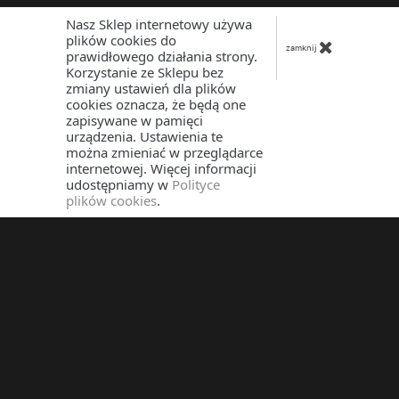
Nasz Sklep internetowy używa
plików cookies do
zamknij
prawidłowego działania strony.
Korzystanie ze Sklepu bez
zmiany ustawień dla plików
cookies oznacza, że będą one
zapisywane w pamięci
urządzenia. Ustawienia te
można zmieniać w przeglądarce
internetowej. Więcej informacji
udostępniamy w
Polityce
plików cookies
.