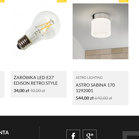
ŻARÓWKA LED E27
ASTRO LIGHTING
EDISON RETRO STYLE
ASTRO SABINA 170
34,00
zł
40,00
zł
1292001
544,00
zł
640,00
zł
NTA