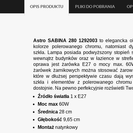
OPIS PRODUKTU
PLIKI DO POBRANIA
OP
Astro
SABINA 280 1292003
to elegancka o
kolorze polerowanego chromu, natomiast d
szkła. Lampa posiada podwyższony stopień s
wewnątrz budynków oraz w łazience w strefie
oprawa jest żarówka E27 o mocy max. 60W 
żarówek żarnikowych można stosować żarow
które w dłużsej perspektywie czasu dają wy
szkła i elementów z polerowanego chromu
dostojnie. Na pewno perfekcyjnie rozświetli Tw
Źródło światła
1 x E27
Moc max
60W
Średnica
28 cm
Głębokość
9,65 cm
Montaż
natynkowy