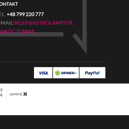
ONTAKT
EL.
+48 799 220 777
-MAIL
SKLEP@ASTROLAMPY.PL
WRÓĆ TOWAR
y.
dą
zamknij
w