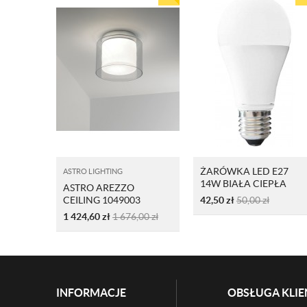
ŻARÓWKA LED E27
ASTRO LIGHTING
14W BIAŁA CIEPŁA
ASTRO AREZZO
CEILING 1049003
42,50
zł
50,00
zł
1 424,60
zł
1 676,00
zł
INFORMACJE
OBSŁUGA KLIE