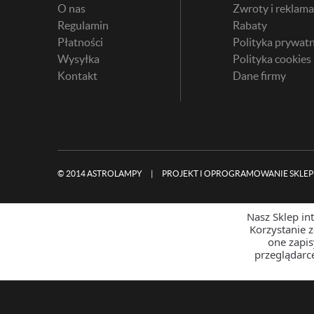
O nas
Zwroty i reklama
Regulamin
Rabaty
Płatności
Polityka prywatn
Wysyłka
Polityka cookies
Kontakt
Dane firmy
© 2014 ASTROLAMPY
|
PROJEKT I OPROGRAMOWANIE SKLEP
Nasz Sklep in
Korzystanie 
one zapi
przeglądarc