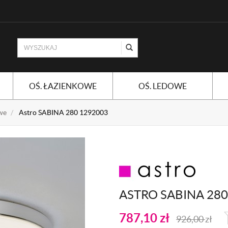
OŚ. ŁAZIENKOWE
OŚ. LEDOWE
we
Astro SABINA 280 1292003
ASTRO SABINA 280
787,10
zł
926,00
zł