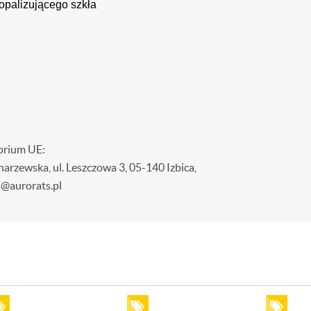
opalizującego szkła
orium UE:
wska, ul. Leszczowa 3, 05-140 Izbica,
s@aurorats.pl