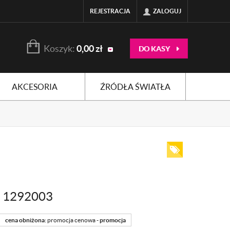
REJESTRACJA
ZALOGUJ
Koszyk:
0,00
zł
DO KASY
AKCESORIA
ŹRÓDŁA ŚWIATŁA
 1292003
cena obniżona:
promocja cenowa -
promocja