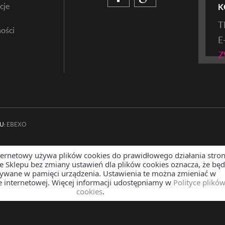
cje
K
T
ości
E
Z
U:
EBEXO
ternetowy używa plików cookies do prawidłowego działania stron
ze Sklepu bez zmiany ustawień dla plików cookies oznacza, że bę
sywane w pamięci urządzenia. Ustawienia te można zmieniać w
e internetowej. Więcej informacji udostępniamy w
Polityce plikó
cookies
.