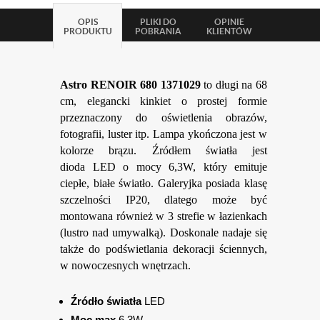
OPIS
PLIKI DO
OPINIE
PRODUKTU
POBRANIA
KLIENTÓW
Astro RENOIR 680
1371029
to długi na 68
cm, elegancki kinkiet o prostej formie
przeznaczony do oświetlenia obrazów,
fotografii, luster itp. Lampa ykończona jest w
kolorze brązu. Źródłem światła jest
dioda
LED o mocy 6,3W, który emituje
ciepłe, białe światło. Galeryjka posiada klasę
szczelności IP20, dlatego może być
montowana również w 3 strefie w łazienkach
(lustro nad umywalką). Doskonale nadaje się
także do podświetlania dekoracji ściennych,
w nowoczesnych wnętrzach.
Źródło światła
LED
Moc max
6,3W