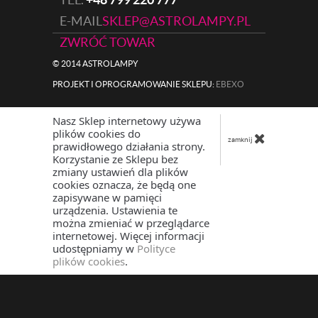
E-MAIL
SKLEP@ASTROLAMPY.PL
ZWRÓĆ TOWAR
© 2014 ASTROLAMPY
PROJEKT I OPROGRAMOWANIE SKLEPU:
|
EBEXO
Nasz Sklep internetowy używa
plików cookies do
zamknij
prawidłowego działania strony.
Korzystanie ze Sklepu bez
zmiany ustawień dla plików
cookies oznacza, że będą one
zapisywane w pamięci
urządzenia. Ustawienia te
można zmieniać w przeglądarce
internetowej. Więcej informacji
udostępniamy w
Polityce
plików cookies
.