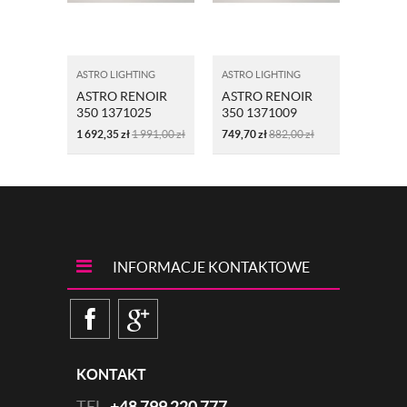
ASTRO LIGHTING
ASTRO LIGHTING
ASTRO L
ASTRO RENOIR
ASTRO RENOIR
ASTRO
350 1371025
350 1371009
680 1
BRĄZ
NIKIEL
NIKIEL
1 692,35
zł
1 991,00
zł
749,70
zł
882,00
zł
1 162,8
INFORMACJE KONTAKTOWE
KONTAKT
TEL.
+48 799 220 777