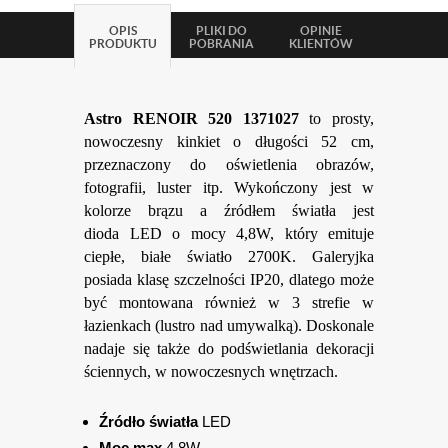
OPIS
PLIKI DO
OPINIE
PRODUKTU
POBRANIA
KLIENTÓW
Astro RENOIR 520
1371027
to prosty,
nowoczesny kinkiet o długości 52 cm,
przeznaczony do oświetlenia obrazów,
fotografii, luster itp. Wykończony jest w
kolorze brązu a źródłem światła jest
dioda
LED o mocy 4,8W, który emituje
ciepłe, białe światło 2700K. Galeryjka
posiada klasę szczelności IP20, dlatego może
być montowana również w 3 strefie w
łazienkach (lustro nad umywalką). Doskonale
nadaje się także do podświetlania dekoracji
ściennych, w nowoczesnych wnętrzach.
Źródło światła
LED
Moc max
4,8W