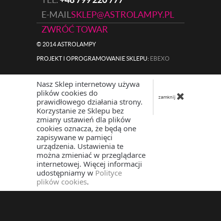
E-MAIL
SKLEP@ASTROLAMPY.PL
ZWRÓĆ TOWAR
© 2014 ASTROLAMPY
PROJEKT I OPROGRAMOWANIE SKLEPU:
|
EBEXO
Nasz Sklep internetowy używa
plików cookies do
zamknij
prawidłowego działania strony.
Korzystanie ze Sklepu bez
zmiany ustawień dla plików
cookies oznacza, że będą one
zapisywane w pamięci
urządzenia. Ustawienia te
można zmieniać w przeglądarce
internetowej. Więcej informacji
udostępniamy w
Polityce
plików cookies
.