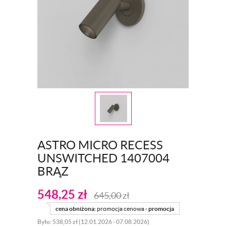
ASTRO MICRO RECESS
UNSWITCHED 1407004
BRĄZ
548,25
zł
645,00
zł
cena obniżona:
promocja cenowa -
promocja
Było: 538,05 zł (12.01.2026 - 07.08.2026)