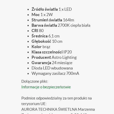
Źródło światła
1 x LED
Moc
1 x 2W
Strumień światła
164lm
Barwa światła
2700K ciepła biała
CRI
80
Średnica
6,1 cm
Głębokość
10 cm
Kolor
brąz
Klasa szczelności
IP20
Producent
Astro Lighting
Gwarancja
24 miesiące
Dioda LED wbudowana
Wymagany zasilacz 700mA
Dołączone pliki:
Informacje o bezpieczeństwie
Podmiot odpowiedzialny za ten produkt na
terytorium UE:
AURORA TECHNIKA ŚWIETLNA Marzenna