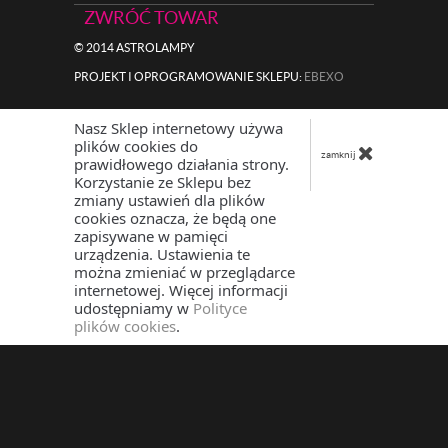
ZWRÓĆ TOWAR
© 2014 ASTROLAMPY
PROJEKT I OPROGRAMOWANIE SKLEPU:
|
EBEXO
Nasz Sklep internetowy używa
plików cookies do
zamknij
prawidłowego działania strony.
Korzystanie ze Sklepu bez
zmiany ustawień dla plików
cookies oznacza, że będą one
zapisywane w pamięci
urządzenia. Ustawienia te
można zmieniać w przeglądarce
internetowej. Więcej informacji
udostępniamy w
Polityce
plików cookies
.