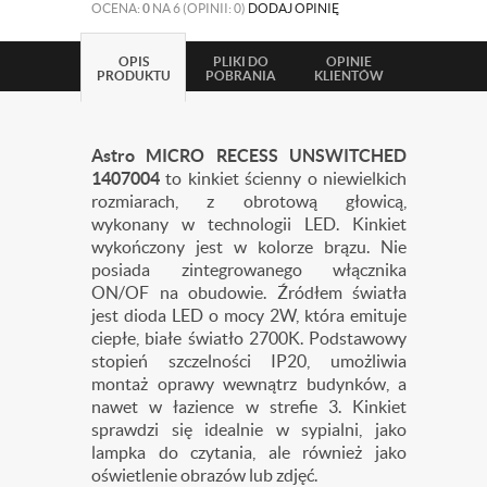
OCENA:
0
NA 6 (OPINII: 0)
DODAJ OPINIĘ
OPIS
PLIKI DO
OPINIE
PRODUKTU
POBRANIA
KLIENTÓW
Astro MICRO RECESS UNSWITCHED
1407004
to kinkiet ścienny o niewielkich
rozmiarach, z obrotową głowicą,
wykonany w technologii LED. Kinkiet
wykończony jest w kolorze brązu. Nie
posiada zintegrowanego włącznika
ON/OF na obudowie. Źródłem światła
jest dioda LED
o mocy 2W, która emituje
ciepłe, białe światło 2700K.
Podstawowy
stopień szczelności IP20, umożliwia
montaż oprawy wewnątrz budynków, a
nawet w łazience w strefie 3. Kinkiet
sprawdzi się idealnie w sypialni, jako
lampka do czytania, ale również jako
oświetlenie obrazów lub zdjęć.