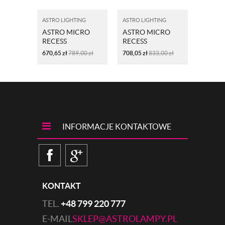
ASTRO LIGHTING
ASTRO LIGHTING
ASTRO L
ASTRO MICRO
ASTRO MICRO
ASTRO
RECESS
RECESS
RECES
SWITCHED
SWITCHED
UNSW
670,65
zł
789,00
zł
708,05
zł
833,00
zł
506,60
1407007 CZARNY
1407010 ZŁOTO
14070
INFORMACJE KONTAKTOWE
KONTAKT
TEL.
+48 799 220 777
E-MAIL
SKLEP@ASTROLAMPY.PL