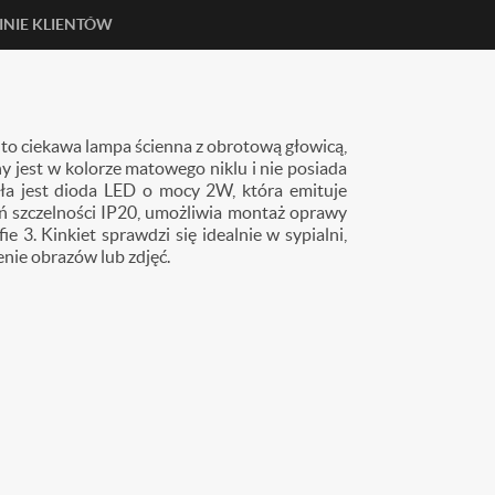
INIE KLIENTÓW
3
to ciekawa lampa ścienna z obrotową głowicą,
 jest w kolorze matowego niklu i nie posiada
a jest dioda LED
o mocy 2W, która emituje
 szczelności IP20, umożliwia montaż oprawy
 3. Kinkiet sprawdzi się idealnie w sypialni,
enie obrazów lub zdjęć.