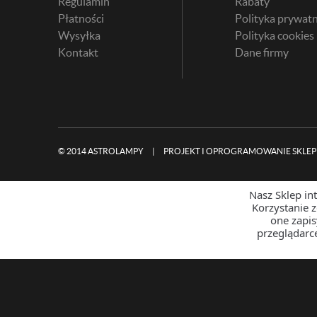
Regulamin
Rabaty
Płatności
Polityka prywatn
Wysyłka
Polityka cookies
Kontakt
Dane firmy
© 2014 ASTROLAMPY
|
PROJEKT I OPROGRAMOWANIE SKLEP
Nasz Sklep in
Korzystanie 
one zapi
przeglądarc