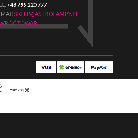
EL.
+48 799 220 777
-MAIL
SKLEP@ASTROLAMPY.PL
WRÓĆ TOWAR
y.
dą
zamknij
w