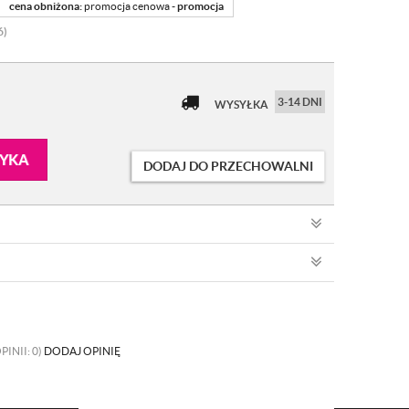
cena obniżona:
promocja cenowa -
promocja
6)
3-14 DNI
WYSYŁKA
ZYKA
DODAJ DO PRZECHOWALNI
PINII: 0)
DODAJ OPINIĘ