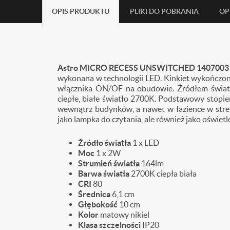
OPIS PRODUKTU
PLIKI DO POBRANIA
OP
Astro MICRO RECESS UNSWITCHED 140700
wykonana w technologii LED. Kinkiet wykończony
włącznika ON/OF na obudowie. Źródłem światł
ciepłe, białe światło 2700K.
Podstawowy stopień
wewnątrz budynków, a nawet w łazience w strefie
jako lampka do czytania, ale również jako oświetl
Źródło światła
1 x LED
Moc
1 x 2W
Strumień światła
164lm
Barwa światła
2700K ciepła biała
CRI
80
Średnica
6,1 cm
Głębokość
10 cm
Kolor
matowy nikiel
Klasa szczelności
IP20