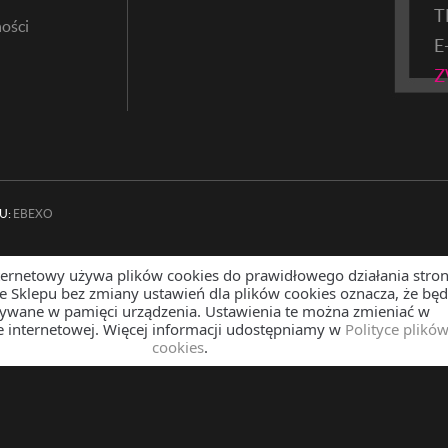
T
ości
E
Z
U:
EBEXO
ternetowy używa plików cookies do prawidłowego działania stron
ze Sklepu bez zmiany ustawień dla plików cookies oznacza, że bę
sywane w pamięci urządzenia. Ustawienia te można zmieniać w
e internetowej. Więcej informacji udostępniamy w
Polityce plikó
cookies
.