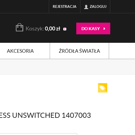
REJESTRACJA
ZALOGUJ
Koszyk:
0,00
zł
DO KASY
AKCESORIA
ŹRÓDŁA ŚWIATŁA
ESS UNSWITCHED 1407003