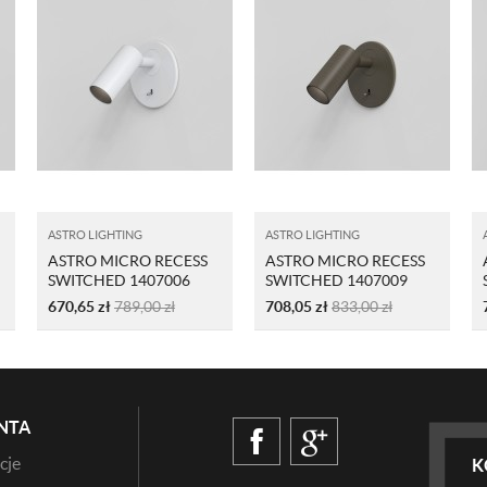
ASTRO LIGHTING
ASTRO LIGHTING
ASTRO MICRO RECESS
ASTRO MICRO RECESS
SWITCHED 1407006
SWITCHED 1407009
BIAŁY
BRĄZ
670,65
zł
789,00
zł
708,05
zł
833,00
zł
NTA
cje
K