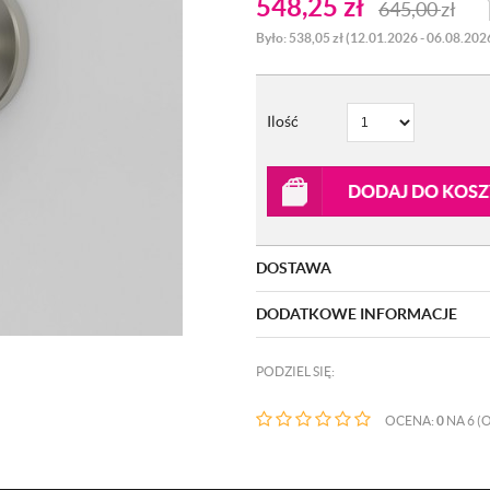
548,25
zł
645,00
zł
Było: 538,05 zł (12.01.2026 - 06.08.202
Ilość
DODAJ DO KOS
DOSTAWA
DODATKOWE INFORMACJE
PODZIEL SIĘ:
OCENA:
0
NA 6 (O