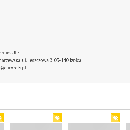
orium UE:
wska, ul. Leszczowa 3, 05-140 Izbica,
s@aurorats.pl