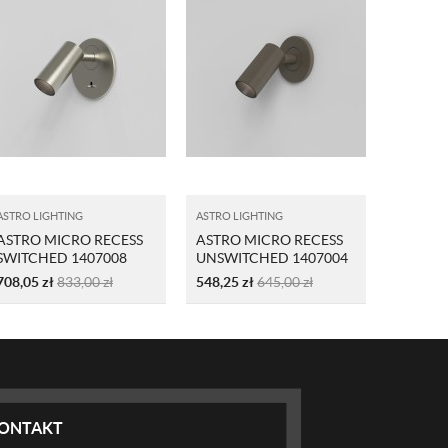
ASTRO LIGHTING
ASTRO LIGHTING
ASTRO LI
ASTRO MICRO RECESS
ASTRO MICRO RECESS
ASTRO 
SWITCHED 1407008
UNSWITCHED 1407004
UNSWIT
NIKIEL
BRĄZ
BIAŁY
708,05
zł
833,00
zł
548,25
zł
645,00
zł
506,60
z
ONTAKT