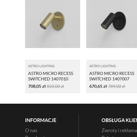
ASTRO LIGHTING
ASTRO LIGHTING
ASTRO MICRO RECESS
ASTRO MICRO RECESS
SWITCHED 1407010
SWITCHED 1407007
ZŁOTO
CZARNY
708,05
zł
833,00
zł
670,65
zł
789,00
zł
INFORMACJE
OBSŁUGA KLIE
O nas
Zwroty i reklama