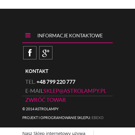
INFORMACJE KONTAKTOWE
KONTAKT
TEL.
+48 799 220 777
E-MAIL
SKLEP@ASTROLAMPY.PL
ZWRÓĆ TOWAR
© 2014 ASTROLAMPY
PROJEKT I OPROGRAMOWANIE SKLEPU:
|
EBEXO
Nasz Sklep internetowy używa