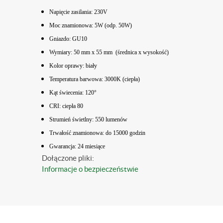
Napięcie zasilania: 230V
Moc znamionowa: 5W (odp. 50W)
Gniazdo: GU10
Wymiary: 50 mm x 55 mm (średnica x wysokość)
Kolor oprawy: biały
Temperatura barwowa: 3000K (ciepła)
Kąt świecenia: 120°
CRI: ciepła 80
Strumień świetlny: 550 lumenów
Trwałość znamionowa: do 15000 godzin
Gwarancja: 24 miesiące
Dołączone pliki:
Informacje o bezpieczeństwie