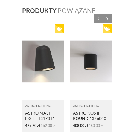
PRODUKTY
POWIĄZANE
ASTRO LIGHTING
ASTRO LIGHTING
ASTRO L
ASTRO MAST
ASTRO KOS II
ASTRO
LIGHT 1317011
ROUND 1326040
LIGHT
CZARNY
CZARNY
MOSI
477,70
zł
562,00
zł
408,00
zł
480,00
zł
646,85