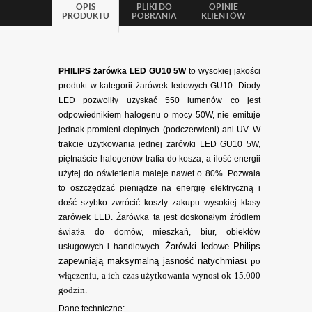
OPIS
PLIKI DO
OPINIE
PRODUKTU
POBRANIA
KLIENTÓW
PHILIPS żarówka LED GU10 5W
to wysokiej jakości
produkt w kategorii żarówek ledowych GU10. Diody
LED pozwoliły uzyskać 550 lumenów co
jest
odpowiednikiem halogenu o mocy 50W, nie emituje
jednak promieni cieplnych (podczerwieni) ani UV. W
trakcie użytkowania jednej żarówki LED GU10 5W,
piętnaście halogenów trafia do kosza, a ilość energii
użytej do oświetlenia maleje nawet o 80%. Pozwala
to oszczędzać pieniądze na energię elektryczną i
dość szybko zwrócić koszty zakupu wysokiej klasy
żarówek LED.
Żarówka ta jest doskonałym źródłem
światła do domów, mieszkań, biur, obiektów
Żarówki ledowe Philips
usługowych i handlowych.
zapewniają maksymalną jasność natychmias
t po
włączeniu, a ich czas użytkowania wynosi ok 15.000
godzin.
Dane techniczne: