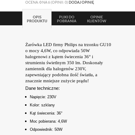
OCENA:
0
NA 6 (OPINII: 0)
DODAJ OPINIĘ
OPIS
PLIKI DO
OPINIE
PRODUKTU
POBRANIA
KLIENTÓW
Żarówka LED firmy Philips na trzonku GU10
o mocy 4,6W, co odpowiada 50W
halogenowi z kątem świecenia 36
°
i
strumieniu świetlnym 350 lm.
Doskonały
zamiennik dla halogenów 230V,
zapewniający podobna ilość światła, a
znacznie mniejsze zużycie prądu!
Dane techniczne:
Napięcie: 230V
Kolor: szklany
Kąt świecenia: 36
°
Moc pobierana: 4,6W
Odpowiednik: 50W