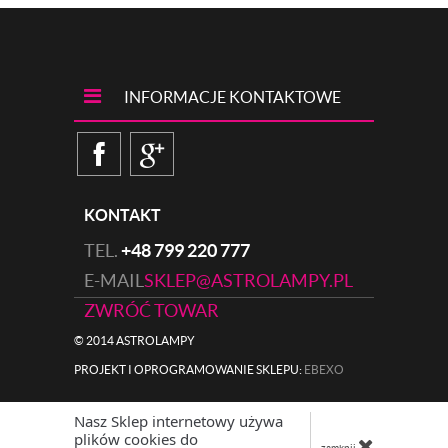
INFORMACJE KONTAKTOWE
KONTAKT
TEL.
+48 799 220 777
E-MAIL
SKLEP@ASTROLAMPY.PL
ZWRÓĆ TOWAR
© 2014 ASTROLAMPY
PROJEKT I OPROGRAMOWANIE SKLEPU:
|
EBEXO
Nasz Sklep internetowy używa
plików cookies do
zamknij