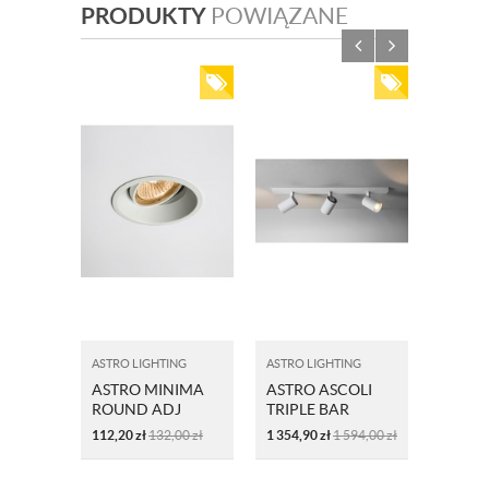
PRODUKTY
POWIĄZANE
ASTRO LIGHTING
ASTRO LIGHTING
ASTRO L
ASTRO MINIMA
ASTRO ASCOLI
ASTRO
ROUND ADJ
TRIPLE BAR
LIGHT
1249003 230V
1286127 BIAŁY
CZAR
112,20
zł
132,00
zł
1 354,90
zł
1 594,00
zł
477,70
BIAŁA