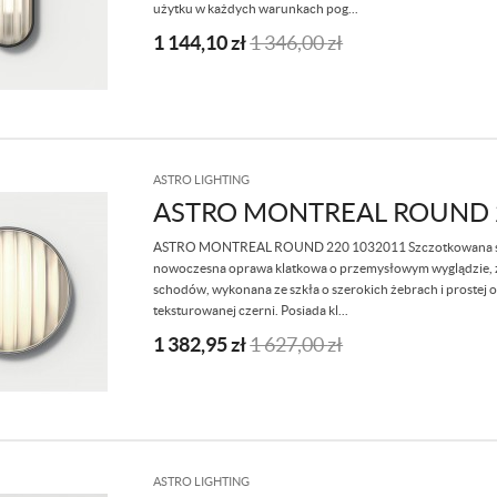
użytku w każdych warunkach pog...
1 144,10
zł
1 346,00
zł
ASTRO LIGHTING
ASTRO MONTREAL ROUND 
ASTRO MONTREAL ROUND 220 1032011 Szczotkowana stal 
nowoczesna oprawa klatkowa o przemysłowym wyglądzie, zł
schodów, wykonana ze szkła o szerokich żebrach i prostej 
teksturowanej czerni. Posiada kl...
1 382,95
zł
1 627,00
zł
ASTRO LIGHTING