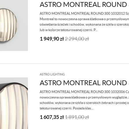
ASTRO MONTREAL ROUND 
ASTRO MONTREAL MONTREAL ROUND 300 1032012 Szczot
Montreal to nowoczesna oprawa klatkowa o przemysłowym 
oświetlania ścieżek i schodów, wykonana ze szkła o szeroki
lub w kolorze teksturowanej czerni. P...
1 949,90
zł
2 294,00
zł
ASTRO LIGHTING
ASTRO MONTREAL ROUND 
ASTRO MONTREAL MONTREAL ROUND 300 1032006 Czarny 
nowoczesna oprawa klatkowa o przemysłowym wyglądzie, zł
schodów, wykonana ze szkła o szerokich żebrach i prostej 
teksturowanej czerni. Posiada klas...
1 607,35
zł
1 891,00
zł