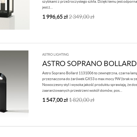
szybkami z przeźroczystego szkła. Dzięki temu jest odpor
jest ż...
1 996,65
zł
2 349,00
zł
ASTRO LIGHTING
ASTRO SOPRANO BOLLARD
Astro Soprano Bollard 1131006 to zewnętrzna, czarna lam
przeznaczona do żarówek GX53 o max mocy 9W (brak w ze
Nowoczesny styl i wysoka jakość produktu sprawiają, że do
zaaranżowanych przestrzeni wokół domów, pos...
1 547,00
zł
1 820,00
zł