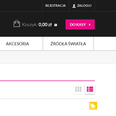
REJESTRACJA
ZALOGUJ
Koszyk:
0,00
zł
DO KASY
AKCESORIA
ŹRÓDŁA ŚWIATŁA