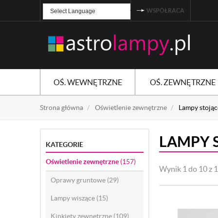
WSPÓŁRACA
Powered by
TRANSLATE
OŚ. WEWNĘTRZNE
OŚ. ZEWNĘTRZNE
Strona główna
Oświetlenie zewnętrzne
Lampy stojąc
LAMPY 
KATEGORIE
Oświetlenie zewnętrzne
(157)
Wynik 1 do 10 z 
Oprawy gruntowe
(29)
Lampy wiszące
(15)
Kinkiety zewnętrzne
(109)