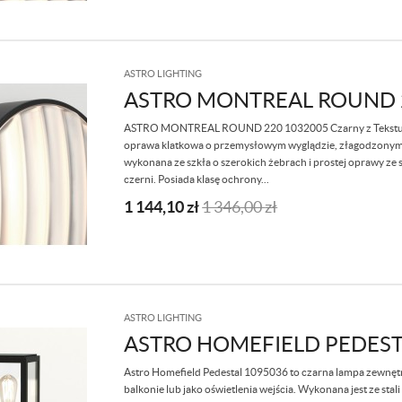
ASTRO LIGHTING
ASTRO MONTREAL ROUND 
ASTRO MONTREAL ROUND 220 1032005 Czarny z Teksturą
oprawa klatkowa o przemysłowym wyglądzie, złagodzonym k
wykonana ze szkła o szerokich żebrach i prostej oprawy ze 
czerni. Posiada klasę ochrony...
1 144,10
zł
1 346,00
zł
ASTRO LIGHTING
ASTRO HOMEFIELD PEDEST
Astro Homefield Pedestal 1095036 to czarna lampa zewnętrz
balkonie lub jako oświetlenia wejścia. Wykonana jest ze sta