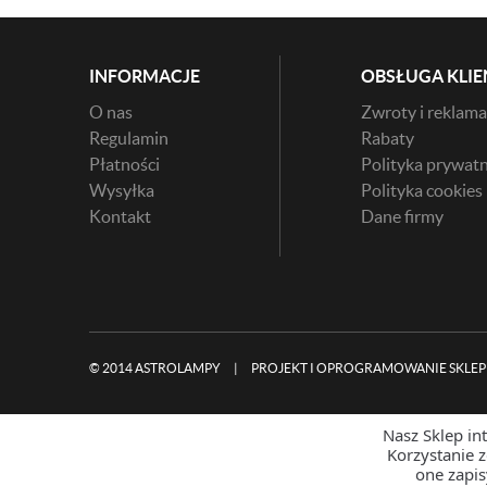
INFORMACJE
OBSŁUGA KLIE
O nas
Zwroty i reklama
Regulamin
Rabaty
Płatności
Polityka prywatn
Wysyłka
Polityka cookies
Kontakt
Dane firmy
© 2014 ASTROLAMPY
|
PROJEKT I OPROGRAMOWANIE SKLEP
Nasz Sklep in
Korzystanie 
one zapi