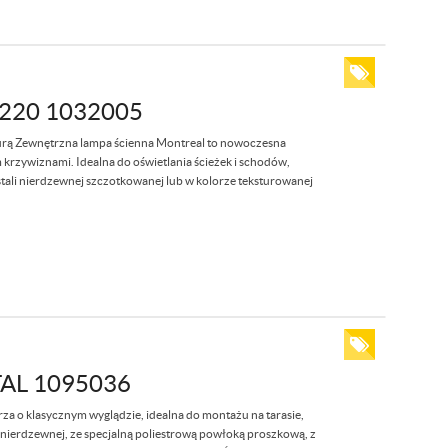
220 1032005
 Zewnętrzna lampa ścienna Montreal to nowoczesna
rzywiznami. Idealna do oświetlania ścieżek i schodów,
stali nierdzewnej szczotkowanej lub w kolorze teksturowanej
AL 1095036
a o klasycznym wyglądzie, idealna do montażu na tarasie,
li nierdzewnej, ze specjalną poliestrową powłoką proszkową, z