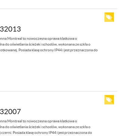
32013
nna Montreal to nowoczesna oprawa klatkowa o
 do oświetlania ścieżek i schodów, wykonana ze szkła o
czotkowanej. Posiada klasę ochrony IP44 i jest przeznaczona do
32007
nna Montreal to nowoczesna oprawa klatkowa o
 do oświetlania ścieżek i schodów, wykonana ze szkła o
 czerni. Posiada klasę ochrony IP44 i jest przeznaczona do