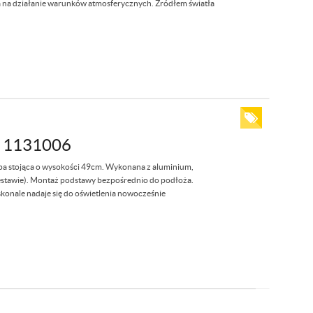
na na działanie warunków atmosferycznych. Źródłem światła
 1131006
pa stojąca o wysokości 49cm. Wykonana z aluminium,
stawie). Montaż podstawy bezpośrednio do podłoża.
skonale nadaje się do oświetlenia nowocześnie