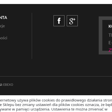
NTA
cje
K
T
ości
E
Z
U:
EBEXO
ternetowy używa plików cookies do prawidłowego działania stron
ze Sklepu bez zmiany ustawień dla plików cookies oznacza, że bę
sywane w pamięci urządzenia. Ustawienia te można zmieniać w