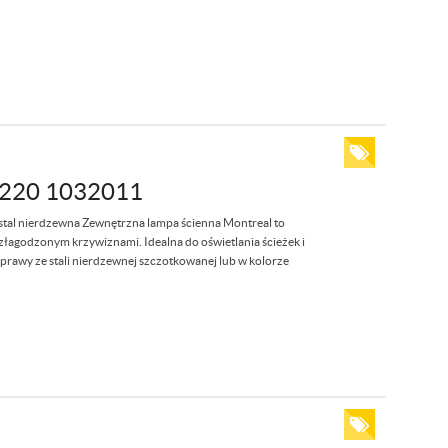
220 1032011
nierdzewna Zewnętrzna lampa ścienna Montreal to
agodzonym krzywiznami. Idealna do oświetlania ścieżek i
oprawy ze stali nierdzewnej szczotkowanej lub w kolorze