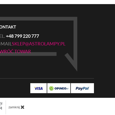
ONTAKT
EL.
+48 799 220 777
-MAIL
SKLEP@ASTROLAMPY.PL
WRÓĆ TOWAR
y.
dą
zamknij