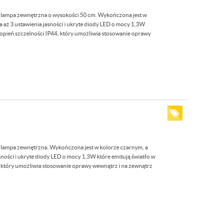
lampa zewnętrzna o wysokości 50 cm. Wykończona jest w
 aż 3 ustawienia jasności i ukryte diody LED o mocy 1,3W
topień szczelności IP44, który umożliwia stosowanie oprawy
lampa zewnętrzna. Wykończona jest w kolorze czarnym, a
sności i ukryte diody LED o mocy 1,3W które emitują światło w
 który umożliwia stosowanie oprawy wewnątrz i na zewnątrz