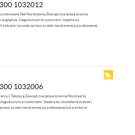
300 1032012
kowana Stal Nierdzewna Zewnętrzna lampa ścienna
wyglądzie, złagodzonym krzywiznami. Idealna do
ch żebrach i prostej oprawy ze stali nierdzewnej szczotkowanej
300 1032006
z Teksturą Zewnętrzna lampa ścienna Montreal to
agodzonym krzywiznami. Idealna do oświetlania ścieżek i
oprawy ze stali nierdzewnej szczotkowanej lub w kolorze