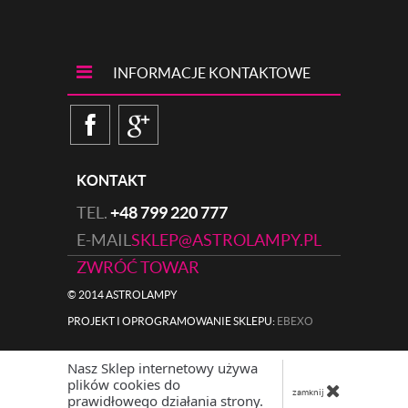
INFORMACJE KONTAKTOWE
KONTAKT
TEL.
+48 799 220 777
E-MAIL
SKLEP@ASTROLAMPY.PL
ZWRÓĆ TOWAR
© 2014 ASTROLAMPY
PROJEKT I OPROGRAMOWANIE SKLEPU:
|
EBEXO
Nasz Sklep internetowy używa
plików cookies do
zamknij
prawidłowego działania strony.