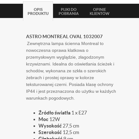
OPIS
PLIKI DO
OPINIE
PRODUKTU
POBRANIA
KLIENTÓW
ASTRO MONTREAL OVAL​ 1032007​​
Zewnętrzna lampa ścienna Montreal to
nowoczesna oprawa klatkowa o
przemysłowym wyglądzie, złagodzonym
krzywiznami. Idealna do oświetlania ścieżek i
schodów, wykonana ze szkła o szerokich
żebrach i prostej oprawy w kolorze
teksturowanej czerni. Posiada klasę ochrony
IP44 i jest przeznaczona do użytku w każdych
warunkach pogodowych.
Źródło światła
1 x E27
Moc
12W
Wysokość
27,5 cm
Szerokość
12,5 cm
Głębokość
9 cm