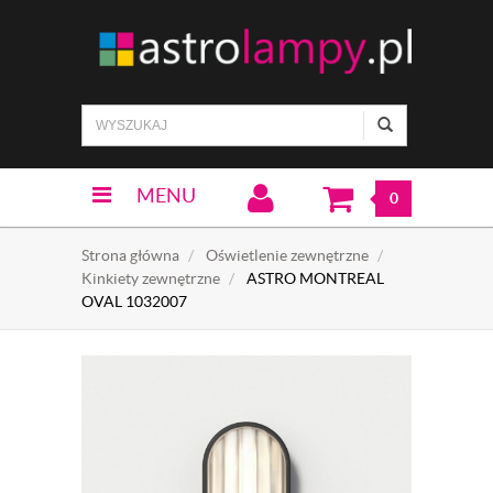
MENU
0
Strona główna
Oświetlenie zewnętrzne
Kinkiety zewnętrzne
ASTRO MONTREAL
OVAL 1032007