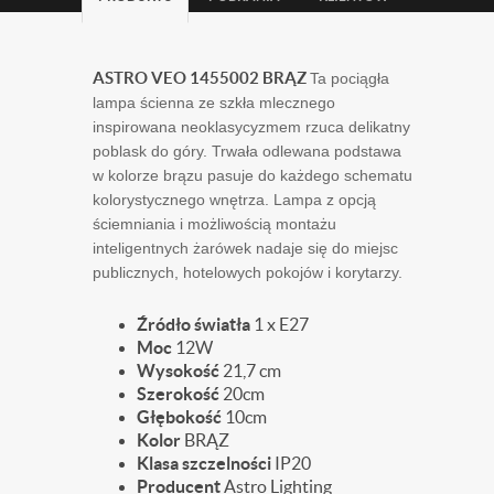
ASTRO VEO 1455002 BRĄZ
Ta pociągła
lampa ścienna ze szkła mlecznego
inspirowana neoklasycyzmem rzuca delikatny
poblask do góry. Trwała odlewana podstawa
w kolorze brązu pasuje do każdego schematu
kolorystycznego wnętrza. Lampa z opcją
ściemniania i możliwością montażu
inteligentnych żarówek nadaje się do miejsc
publicznych, hotelowych pokojów i korytarzy.
Źródło światła
1 x E27
Moc
12W
Wysokość
21,7 cm
Szerokość
20cm
Głębokość
10cm
Kolor
BRĄZ
Klasa szczelności
IP20
Producent
Astro Lighting