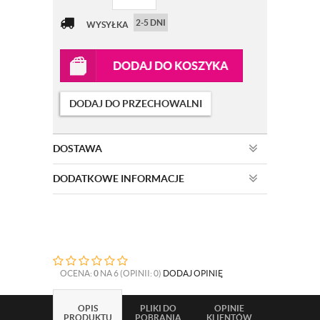
2-5 DNI
WYSYŁKA
DODAJ DO KOSZYKA
DODAJ DO PRZECHOWALNI
DOSTAWA
DODATKOWE INFORMACJE
OCENA:
0
NA 6 (OPINII: 0)
DODAJ OPINIĘ
OPIS
PLIKI DO
OPINIE
PRODUKTU
POBRANIA
KLIENTÓW