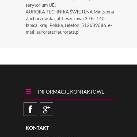
terytorium UE:
AURORA TECHNIKA ŚWIETLNA Marzenna
Zacharzewska, ul. Leszczowa 3, 05-140
Izbica, kraj: Polska, telefon: 512689686, e-
mail: aurorats@aurorats.pl
INFORMACJE KONTAKTOWE
KONTAKT