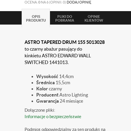
OCENA:
0
NA 6 (OPINII: 0)
DODAJ OPINIĘ
OPIS
PLIKI DO
OPINIE
PRODUKTU
POBRANIA
KLIENTÓW
ASTRO TAPERED DRUM 155 5013028
to czarny abażur
pasujący do
kinkietu
ASTRO EDWARD WALL
SWITCHED 1441013.
Wysokość
14,4cm
Średnica
15,5cm
Kolor
czarny
Producent
Astro Lighting
Gwarancja
24 miesiące
Dołączone pliki:
Informacje o bezpieczeństwie
Podmiot odpowiedzialny za ten produkt na