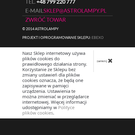
TEL.
+48 799 220 777
E-MAIL
SKLEP@ASTROLAMPY.PL
ZWRÓĆ TOWAR
© 2014 ASTROLAMPY
PROJEKT I OPROGRAMOWANIE SKLEPU:
|
EBEXO
Nasz Sklep internetowy używa
plików cookies do
zamknij
prawidłowego działania strony.
Korzystanie ze Sklepu bez
zmiany ustawień dla plików
cookies oznacza, że będą one
zapisywane w pamięci
urządzenia. Ustawienia te
można zmieniać w przeglądarce
internetowej. Więcej informacji
udostępniamy w
Polityce
plików cookies
.