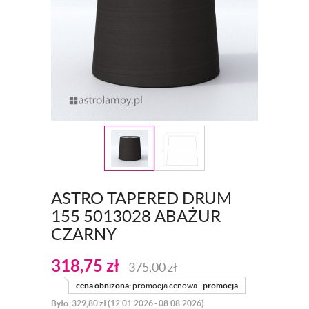
ASTRO TAPERED DRUM
155 5013028 ABAŻUR
CZARNY
318,75
zł
375,00
zł
cena obniżona:
promocja cenowa -
promocja
Było: 329,80 zł (12.01.2026 - 08.08.2026)