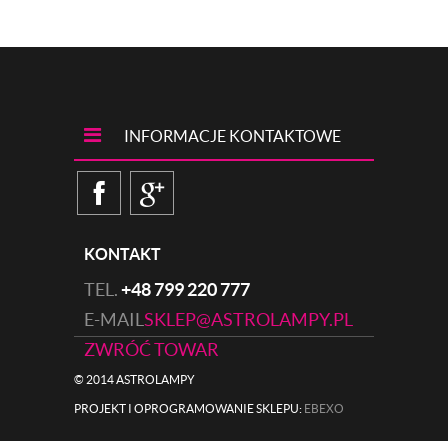
INFORMACJE KONTAKTOWE
KONTAKT
TEL.
+48 799 220 777
E-MAIL
SKLEP@ASTROLAMPY.PL
ZWRÓĆ TOWAR
© 2014 ASTROLAMPY
PROJEKT I OPROGRAMOWANIE SKLEPU:
|
EBEXO