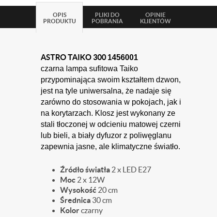
OPIS
PLIKI DO
OPINIE
PRODUKTU
POBRANIA
KLIENTÓW
ASTRO TAIKO 300
1456001
l
czarna
ampa sufitowa Taiko
przypominająca swoim kształtem dzwon,
jest na tyle uniwersalna, że nadaje się
zarówno do stosowania w pokojach, jak i
na korytarzach. Klosz jest wykonany ze
stali tłoczonej w odcieniu matowej czerni
lub bieli, a biały dyfuzor z poliwęglanu
zapewnia jasne, ale klimatyczne światło.
Źródło światła
2 x LED E27
Moc
2 x 12W
Wysokość
20 cm
Średnica
30 cm
Kolor
czarny