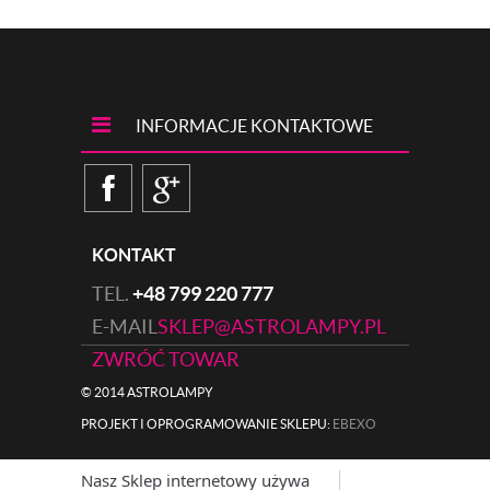
INFORMACJE KONTAKTOWE
KONTAKT
TEL.
+48 799 220 777
E-MAIL
SKLEP@ASTROLAMPY.PL
ZWRÓĆ TOWAR
© 2014 ASTROLAMPY
PROJEKT I OPROGRAMOWANIE SKLEPU:
|
EBEXO
Nasz Sklep internetowy używa