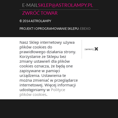
E-MAIL
SKLEP@ASTROLAMPY.PL
ZWRÓĆ TOWAR
© 2014 ASTROLAMPY
PROJEKT I OPROGRAMOWANIE SKLEPU:
|
EBEXO
Nasz Sklep internetowy używa
plików cookies do
zamknij
prawidłowego działania strony.
Korzystanie ze Sklepu bez
zmiany ustawień dla plików
cookies oznacza, że będą one
zapisywane w pamięci
urządzenia. Ustawienia te
można zmieniać w przeglądarce
internetowej. Więcej informacji
udostępniamy w
Polityce
plików cookies
.