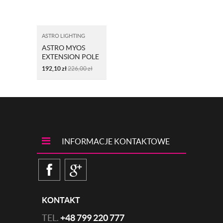
ASTRO LIGHTING
ASTRO MYOS
EXTENSION POLE
6034001
192,10
zł
226,00
zł
INFORMACJE KONTAKTOWE
KONTAKT
TEL.
+48 799 220 777