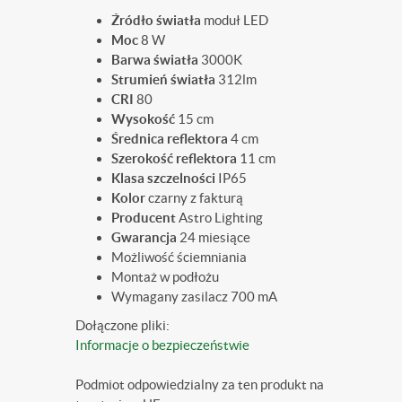
Źródło światła
moduł LED
Moc
8 W
Barwa światła
3000K
Strumień światła
312lm
CRI
80
Wysokość
15 cm
Średnica
reflektora
4 cm
Szerokość reflektora
11 cm
Klasa szczelności
IP65
Kolor
czarny z fakturą
Producent
Astro Lighting
Gwarancja
24 miesiące
Możliwość ściemniania
Montaż w podłożu
Wymagany zasilacz 700 mA
Dołączone pliki:
Informacje o bezpieczeństwie
Podmiot odpowiedzialny za ten produkt na