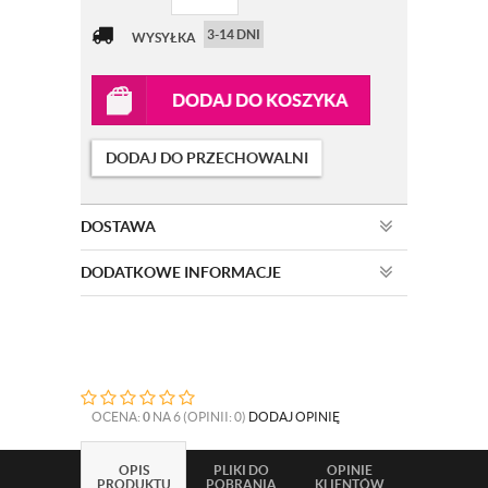
3-14 DNI
WYSYŁKA
DODAJ DO KOSZYKA
DODAJ DO PRZECHOWALNI
DOSTAWA
DODATKOWE INFORMACJE
OCENA:
0
NA 6 (OPINII: 0)
DODAJ OPINIĘ
OPIS
PLIKI DO
OPINIE
PRODUKTU
POBRANIA
KLIENTÓW