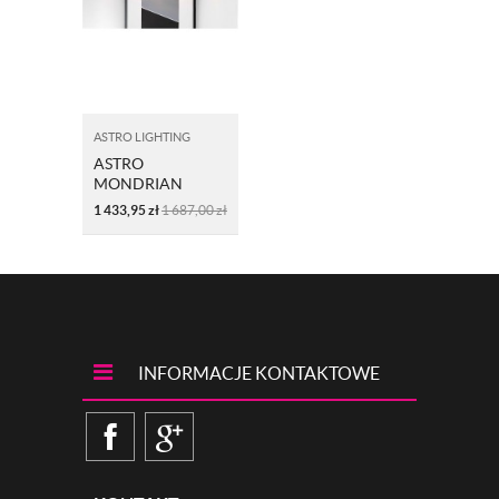
ASTRO LIGHTING
ASTRO
MONDRIAN
FRAME
1 433,95
zł
1 687,00
zł
MOUNTED 400
1374032 BRĄZ
INFORMACJE KONTAKTOWE