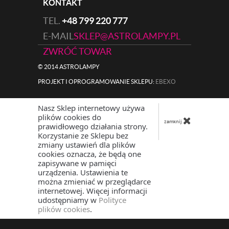
KONTAKT
TEL.
+48 799 220 777
E-MAIL
SKLEP@ASTROLAMPY.PL
ZWRÓĆ TOWAR
© 2014 ASTROLAMPY
PROJEKT I OPROGRAMOWANIE SKLEPU:
|
EBEXO
Nasz Sklep internetowy używa
plików cookies do
zamknij
prawidłowego działania strony.
Korzystanie ze Sklepu bez
zmiany ustawień dla plików
cookies oznacza, że będą one
zapisywane w pamięci
urządzenia. Ustawienia te
można zmieniać w przeglądarce
internetowej. Więcej informacji
udostępniamy w
Polityce
plików cookies
.