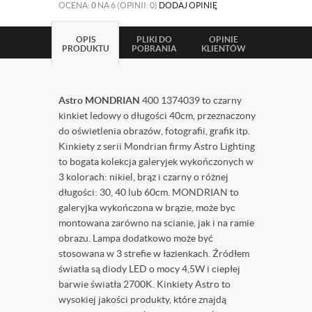
OCENA:
0
NA 6 (OPINII: 0)
DODAJ OPINIĘ
OPIS
PLIKI DO
OPINIE
PRODUKTU
POBRANIA
KLIENTÓW
Astro MONDRIAN
400 1374039 to czarny
kinkiet ledowy o długości 40cm, przeznaczony
do oświetlenia obrazów, fotografii, grafik itp.
Kinkiety z serii Mondrian firmy Astro Lighting
to bogata kolekcja galeryjek wykończonych w
3 kolorach: nikiel, brąz i czarny o różnej
długości: 30, 40 lub 60cm. MONDRIAN to
galeryjka wykończona w brązie, może byc
montowana zarówno na scianie, jak i na ramie
obrazu. Lampa dodatkowo może być
stosowana w 3 strefie w łazienkach. Źródłem
światła są diody LED o mocy 4,5W i ciepłej
barwie światła 2700K. Kinkiety Astro to
wysokiej jakości produkty, które znajdą