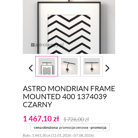
ASTRO MONDRIAN FRAME
MOUNTED 400 1374039
CZARNY
1 467,10
zł
1 726,00
zł
cena obniżona:
promocja cenowa -
promocja
Było: 1 443,30 zł (12.01.2026 - 07.08.2026)