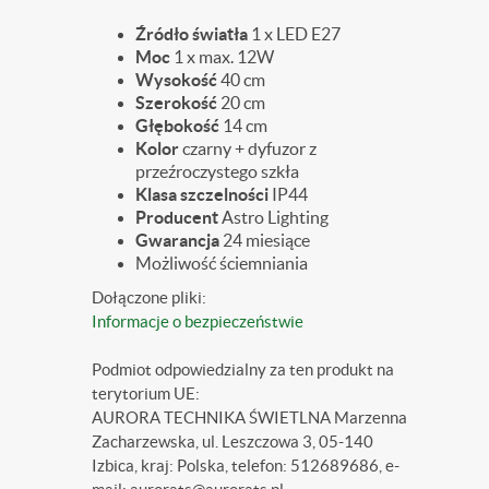
Źródło światła
1 x LED E27
Moc
1 x max. 12W
Wysokość
40 cm
Szerokość
20 cm
Głębokość
14 cm
Kolor
czarny + dyfuzor z
przeźroczystego szkła
Klasa szczelności
IP44
Producent
Astro Lighting
Gwarancja
24 miesiące
Możliwość ściemniania
Dołączone pliki:
Informacje o bezpieczeństwie
Podmiot odpowiedzialny za ten produkt na
terytorium UE:
AURORA TECHNIKA ŚWIETLNA Marzenna
Zacharzewska, ul. Leszczowa 3, 05-140
Izbica, kraj: Polska, telefon: 512689686, e-