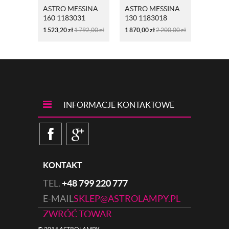
ASTRO MESSINA
ASTRO MESSINA
ASTRO
160 1183031
130 1183018
SENSO
CZARNY
BRĄZOWY
Z CZU
1 523,20
zł
1 792,00
zł
1 870,00
zł
2 200,00
zł
1 748,4
INFORMACJE KONTAKTOWE
KONTAKT
TEL.
+48 799 220 777
E-MAIL
SKLEP@ASTROLAMPY.PL
ZWRÓĆ TOWAR