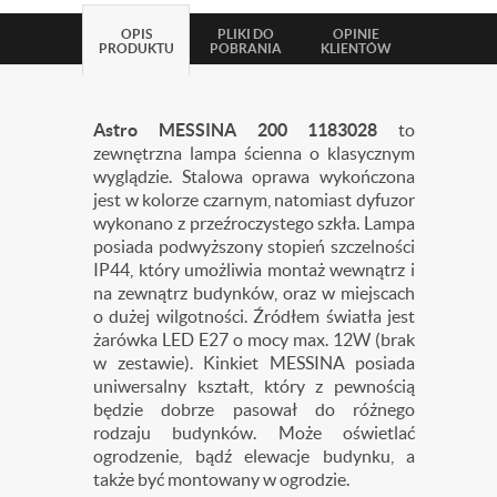
OPIS
PLIKI DO
OPINIE
PRODUKTU
POBRANIA
KLIENTÓW
Astro MESSINA 200 1183028
to
zewnętrzna lampa ścienna o klasycznym
wyglądzie. Stalowa oprawa wykończona
jest w kolorze czarnym, natomiast dyfuzor
wykonano z przeźroczystego szkła. Lampa
posiada podwyższony stopień szczelności
IP44, który umożliwia montaż wewnątrz i
na zewnątrz budynków, oraz w miejscach
o dużej wilgotności. Źródłem światła jest
żarówka LED E27 o mocy max. 12W (brak
w zestawie). Kinkiet
MESSINA posiada
uniwersalny kształt, który z pewnością
będzie dobrze pasował do różnego
rodzaju budynków. Może oświetlać
ogrodzenie, bądź elewacje budynku, a
także być montowany w ogrodzie.