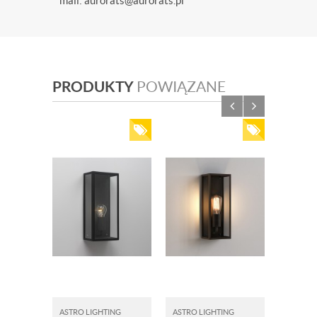
mail: aurorats@aurorats.pl
PRODUKTY
POWIĄZANE
ASTRO LIGHTING
ASTRO LIGHTING
ASTRO L