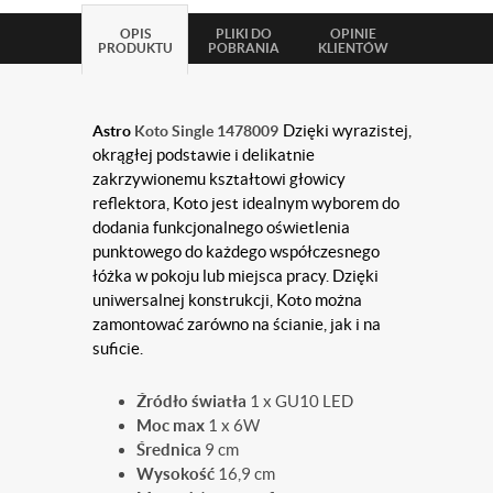
OPIS
PLIKI DO
OPINIE
PRODUKTU
POBRANIA
KLIENTÓW
Dzięki wyrazistej,
Astro
Koto Single 1478009
okrągłej podstawie i delikatnie
zakrzywionemu kształtowi głowicy
reflektora, Koto jest idealnym wyborem do
dodania funkcjonalnego oświetlenia
punktowego do każdego współczesnego
łóżka w pokoju lub miejsca pracy. Dzięki
uniwersalnej konstrukcji, Koto można
zamontować zarówno na ścianie, jak i na
suficie.
Źródło światła
1 x GU10 LED
Moc max
1 x 6W
Średnica
9 cm
Wysokość
16,9 cm