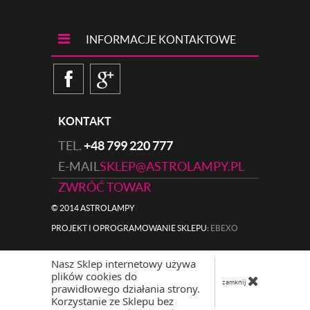
INFORMACJE KONTAKTOWE
KONTAKT
TEL.
+48 799 220 777
E-MAIL
SKLEP@ASTROLAMPY.PL
ZWRÓĆ TOWAR
© 2014 ASTROLAMPY
PROJEKT I OPROGRAMOWANIE SKLEPU:
|
EBEXO
Nasz Sklep internetowy używa
plików cookies do
zamknij
prawidłowego działania strony.
Korzystanie ze Sklepu bez