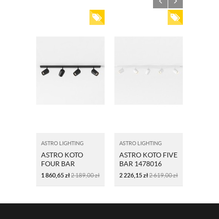
ASTRO LIGHTING
ASTRO LIGHTING
ASTRO L
ASTRO KOTO
ASTRO KOTO FIVE
ASTRO
FOUR BAR
BAR 1478016
SINGL
1478007
WPUS
1 860,65
zł
2 189,00
zł
2 226,15
zł
2 619,00
zł
576,30