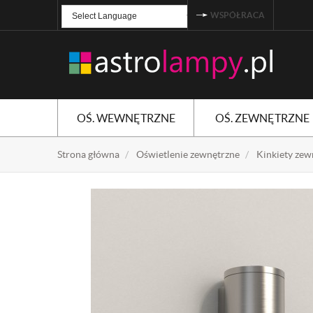
WSPÓŁRACA
Powered by
TRANSLATE
OŚ. WEWNĘTRZNE
OŚ. ZEWNĘTRZNE
Strona główna
Oświetlenie zewnętrzne
Kinkiety zew