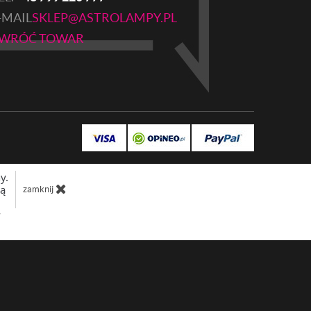
-MAIL
SKLEP@ASTROLAMPY.PL
WRÓĆ TOWAR
y.
dą
zamknij
w