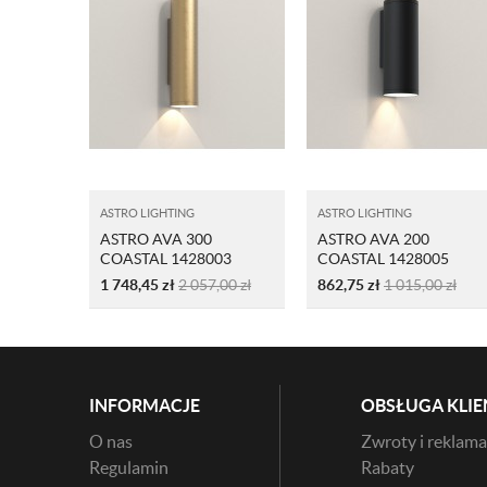
ASTRO LIGHTING
ASTRO LIGHTING
ASTRO AVA 300
ASTRO AVA 200
COASTAL 1428003
COASTAL 1428005
MOSIĄDZ
CZARNY
1 748,45
zł
2 057,00
zł
862,75
zł
1 015,00
zł
INFORMACJE
OBSŁUGA KLIE
O nas
Zwroty i reklama
Regulamin
Rabaty