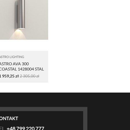
ASTRO LIGHTING
ASTRO AVA 300
COASTAL 1428004 STAL
NIERDZEWNA
1 959,25
zł
2 305,00
zł
ONTAKT
EL.
+48 799 220 777