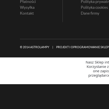
Płatności
Polityka prywatn
Wysyłka
Polityka cookies
Kontakt
Dane firmy
© 2014 ASTROLAMPY
|
PROJEKT I OPROGRAMOWANIE SKLEP
Nasz Sklep in
Korzystanie 
one zapi
przeglądarc