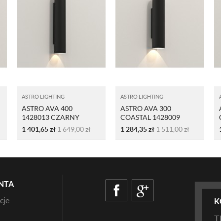
ASTRO LIGHTING
ASTRO LIGHTING
ASTRO AVA 400
ASTRO AVA 300
1428013 CZARNY
COASTAL 1428009
CZARNY
1 401,65
zł
1 649,00
zł
1 284,35
zł
1 511,00
zł
NTA
cje
K
T