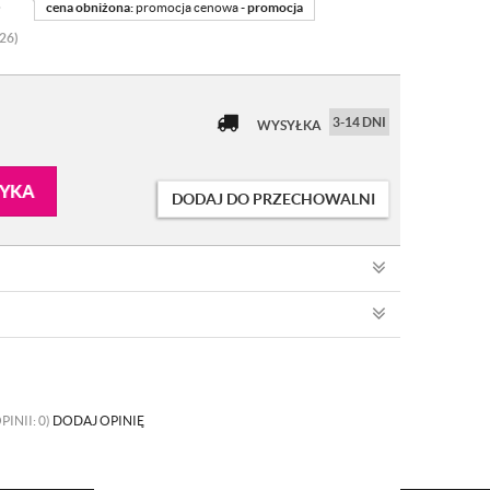
ł
cena obniżona:
promocja cenowa -
promocja
026)
3-14 DNI
WYSYŁKA
ZYKA
DODAJ DO PRZECHOWALNI
PINII: 0)
DODAJ OPINIĘ