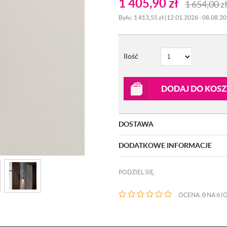
1 405,90
zł
1 654,00
z
Było: 1 413,55 zł (12.01.2026 - 08.08.2
Ilość
DODAJ DO KOS
DOSTAWA
DODATKOWE INFORMACJE
PODZIEL SIĘ:
OCENA:
0
NA 6 (O