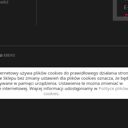
ości
E
Z
U:
EBEXO
ternetowy używa plików cookies do prawidłowego działania stron
ze Sklepu bez zmiany ustawień dla plików cookies oznacza, że bę
sywane w pamięci urządzenia. Ustawienia te można zmieniać w
e internetowej. Więcej informacji udostępniamy w
Polityce plikó
cookies
.