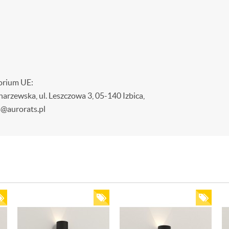
orium UE:
wska, ul. Leszczowa 3, 05-140 Izbica,
s@aurorats.pl