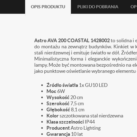
OPIS PRODUKTU
PLIKI DO POBRANIA
OP
Astro AVA 200 COASTAL 1428002
to solidna i
do montażu na zewnątrz budynków. Kinkiet w k
stali nierdzewnej i emituje światło w dół. Źród
Minimalistyczna forma i eleganckie wykończen
lampy. Może być montowana bezpośrednio na elew
jako punktowe oświetlanie wybranego elementu 
Źródło światła
1x GU10 LED
Moc
6W
Wysokość
20
cm
Szerokość
7,5 cm
Głębokość
8,1
cm
Kolor
szczotkowana stal nierdzewna
Klasa szczelności
IP44
Producent
Astro Lighting
Gwarancja
10
lat